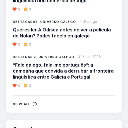
lingüística nun comercio de Vigo
0
0
4 días ago
DESTACADAS
,
UNIVERSO GALEGO
Queres ler A Odisea antes de ver a película
de Nolan? Podes facelo en galego
0
0
31 Xullo, 2026
DESTADAS 2
,
UNIVERSO GALEGO
“Falo galego, fala-me português”: a
campaña que convida a derrubar a fronteira
lingüística entre Galicia e Portugal
0
0
VIEW ALL