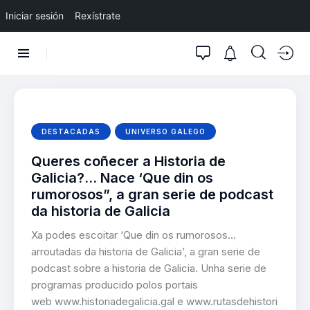
Iniciar sesión
Rexístrate
DESTACADAS
UNIVERSO GALEGO
Queres coñecer a Historia de
Galicia?… Nace ‘Que din os
rumorosos”, a gran serie de podcast
da historia de Galicia
Xa podes escoitar ‘Que din os rumorosos...
arroutadas da historia de Galicia’, a gran serie de
podcast sobre a historia de Galicia. Unha serie de
programas producido polos portais
web www.historiadegalicia.gal e www.rutasdehistori