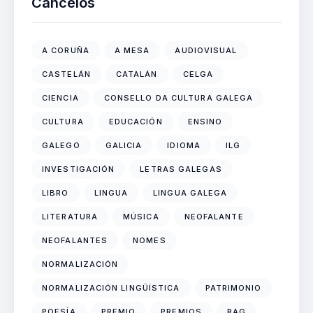
Cancelos
A CORUÑA
A MESA
AUDIOVISUAL
CASTELÁN
CATALÁN
CELGA
CIENCIA
CONSELLO DA CULTURA GALEGA
CULTURA
EDUCACIÓN
ENSINO
GALEGO
GALICIA
IDIOMA
ILG
INVESTIGACIÓN
LETRAS GALEGAS
LIBRO
LINGUA
LINGUA GALEGA
LITERATURA
MÚSICA
NEOFALANTE
NEOFALANTES
NOMES
NORMALIZACIÓN
NORMALIZACIÓN LINGÜÍSTICA
PATRIMONIO
POESÍA
PREMIO
PREMIOS
RAG