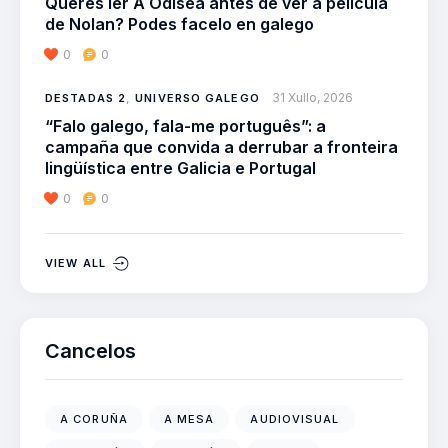
Queres ler A Odisea antes de ver a película
de Nolan? Podes facelo en galego
0
0
31 Xullo, 2026
DESTADAS 2
,
UNIVERSO GALEGO
“Falo galego, fala-me português”: a
campaña que convida a derrubar a fronteira
lingüística entre Galicia e Portugal
0
0
VIEW ALL
Cancelos
A CORUÑA
A MESA
AUDIOVISUAL