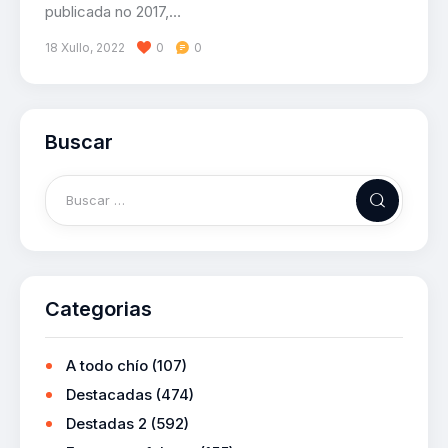
publicada no 2017,…
18 Xullo, 2022
0
0
Buscar
Categorias
A todo chío
(107)
Destacadas
(474)
Destadas 2
(592)