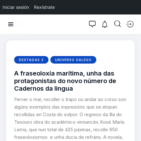
Iniciar sesión
Rexístrate
DESTADAS 2
UNIVERSO GALEGO
A fraseoloxía marítima, unha das
protagonistas do novo número de
Cadernos da lingua
Ferver o mar, recoller o trapo ou andar ao corso son
algúns exemplos das expresións que se atopan
recollidas en Costa do solpor. O regreso da Illa do
Tesouro obra do académico vimiancés Xosé María
Lema, que nun total de 425 páxinas, recolle 950
fraseoloxismos e unha ducia de refráns. A novela,