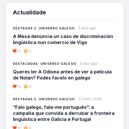
Actualidade
2 días ago
DESTADAS 2
,
UNIVERSO GALEGO
A Mesa denuncia un caso de discriminación
lingüística nun comercio de Vigo
0
0
5 días ago
DESTACADAS
,
UNIVERSO GALEGO
Queres ler A Odisea antes de ver a película
de Nolan? Podes facelo en galego
0
0
31 Xullo, 2026
DESTADAS 2
,
UNIVERSO GALEGO
“Falo galego, fala-me português”: a
campaña que convida a derrubar a fronteira
lingüística entre Galicia e Portugal
0
0