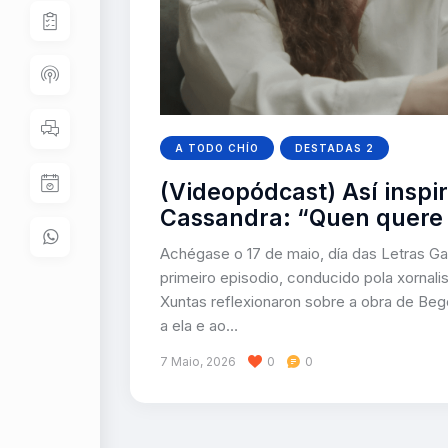
A TODO CHÍO
DESTADAS 2
(Videopódcast) Así inspi
Cassandra: “Quen quere
Achégase o 17 de maio, día das Letras G
primeiro episodio, conducido pola xornal
Xuntas reflexionaron sobre a obra de Be
a ela e ao…
7 Maio, 2026
0
0