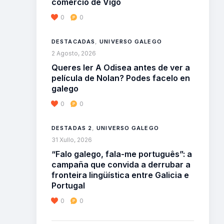
comercio de Vigo
0
0
DESTACADAS
,
UNIVERSO GALEGO
2 Agosto, 2026
Queres ler A Odisea antes de ver a
película de Nolan? Podes facelo en
galego
0
0
DESTADAS 2
,
UNIVERSO GALEGO
31 Xullo, 2026
“Falo galego, fala-me português”: a
campaña que convida a derrubar a
fronteira lingüística entre Galicia e
Portugal
0
0