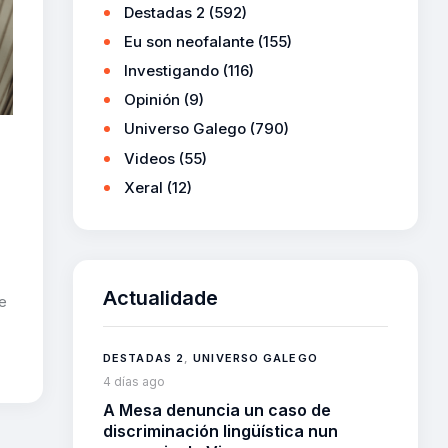
Destadas 2
(592)
Eu son neofalante
(155)
Investigando
(116)
Opinión
(9)
Universo Galego
(790)
Videos
(55)
Xeral
(12)
Actualidade
e
DESTADAS 2
,
UNIVERSO GALEGO
4 días ago
A Mesa denuncia un caso de
discriminación lingüística nun