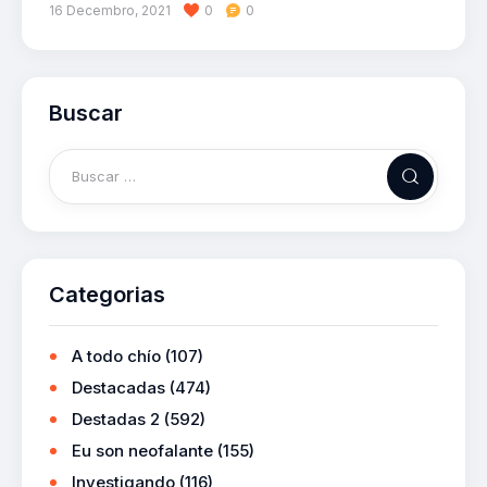
16 Decembro, 2021
0
0
Buscar
Categorias
A todo chío
(107)
Destacadas
(474)
Destadas 2
(592)
Eu son neofalante
(155)
Investigando
(116)