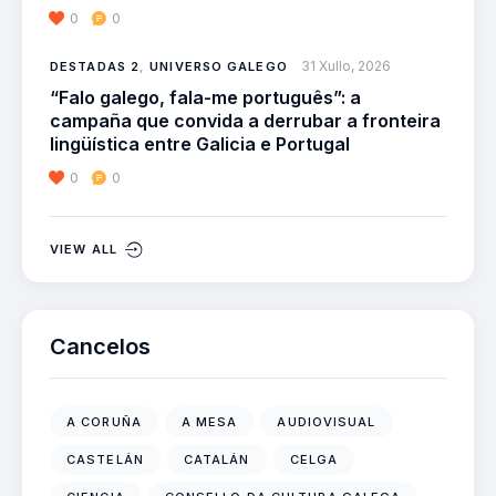
0
0
31 Xullo, 2026
DESTADAS 2
,
UNIVERSO GALEGO
“Falo galego, fala-me português”: a
campaña que convida a derrubar a fronteira
lingüística entre Galicia e Portugal
0
0
VIEW ALL
Cancelos
A CORUÑA
A MESA
AUDIOVISUAL
CASTELÁN
CATALÁN
CELGA