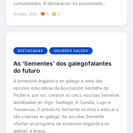
comunidades. A declaración foi presentada…
15 Xuño, 2022
0
0
DESTACADAS
UNIVERSO GALEGO
As ‘Sementes’ dos galegofalantes
do futuro
A inmersión lingüística en galego é unha das
opcións educativas da Asociación Gentalha do
Pichel e, por iso, crearon as cinco escolas Semente
distribuídas en Vigo, Santiago, A Coruña, Lugo e
Trasancos. O proxecto Semente xa está a educar a
14o crianzas en galego. As escolas Semente
ofertan un programa de inmersión lingüística en
galego, a lingua…