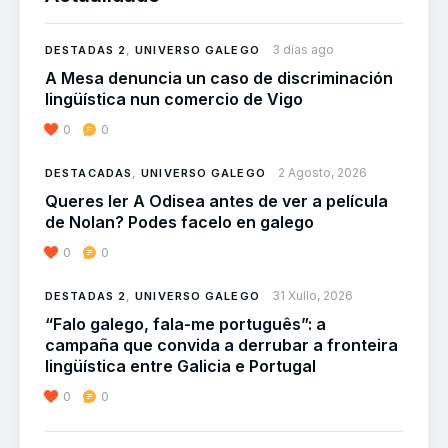
3 días ago
DESTADAS 2
,
UNIVERSO GALEGO
A Mesa denuncia un caso de discriminación
lingüística nun comercio de Vigo
0
0
2 Agosto, 2026
DESTACADAS
,
UNIVERSO GALEGO
Queres ler A Odisea antes de ver a película
de Nolan? Podes facelo en galego
0
0
31 Xullo, 2026
DESTADAS 2
,
UNIVERSO GALEGO
“Falo galego, fala-me português”: a
campaña que convida a derrubar a fronteira
lingüística entre Galicia e Portugal
0
0