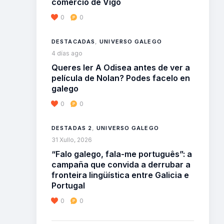
comercio de Vigo
0
0
DESTACADAS
,
UNIVERSO GALEGO
4 días ago
Queres ler A Odisea antes de ver a
película de Nolan? Podes facelo en
galego
0
0
DESTADAS 2
,
UNIVERSO GALEGO
31 Xullo, 2026
“Falo galego, fala-me português”: a
campaña que convida a derrubar a
fronteira lingüística entre Galicia e
Portugal
0
0