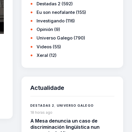
Destadas 2
(592)
Eu son neofalante
(155)
Investigando
(116)
Opinión
(9)
Universo Galego
(790)
Videos
(55)
Xeral
(12)
Actualidade
DESTADAS 2
,
UNIVERSO GALEGO
18 horas ago
A Mesa denuncia un caso de
discriminación lingüística nun