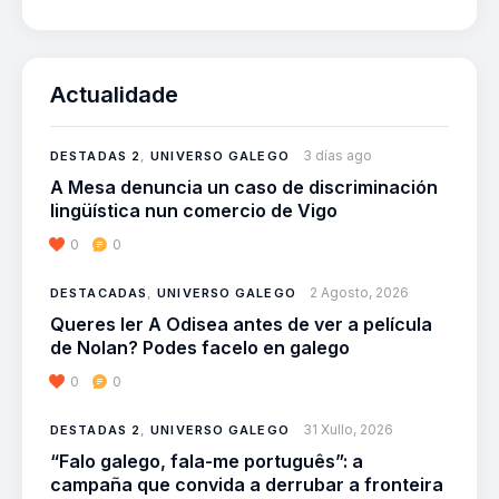
Actualidade
3 días ago
DESTADAS 2
,
UNIVERSO GALEGO
A Mesa denuncia un caso de discriminación
lingüística nun comercio de Vigo
0
0
2 Agosto, 2026
DESTACADAS
,
UNIVERSO GALEGO
Queres ler A Odisea antes de ver a película
de Nolan? Podes facelo en galego
0
0
31 Xullo, 2026
DESTADAS 2
,
UNIVERSO GALEGO
“Falo galego, fala-me português”: a
campaña que convida a derrubar a fronteira