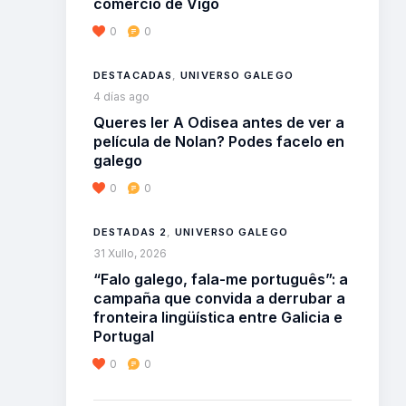
comercio de Vigo
0
0
DESTACADAS
,
UNIVERSO GALEGO
4 días ago
Queres ler A Odisea antes de ver a
película de Nolan? Podes facelo en
galego
0
0
DESTADAS 2
,
UNIVERSO GALEGO
31 Xullo, 2026
“Falo galego, fala-me português”: a
campaña que convida a derrubar a
fronteira lingüística entre Galicia e
Portugal
0
0