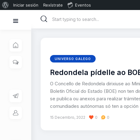
Iniciar sesión
Rexístrate
Eventos
UNIVERSO GALEGO
Redondela pídelle ao BO
O Concello de Redondela dirixiuse ao Min
Boletín Oficial do Estado (BOE) non ten 
se publica ou anexos para realizar trámit
comundiades autónomas só ten a opción 
15 Decembro, 2022
0
0