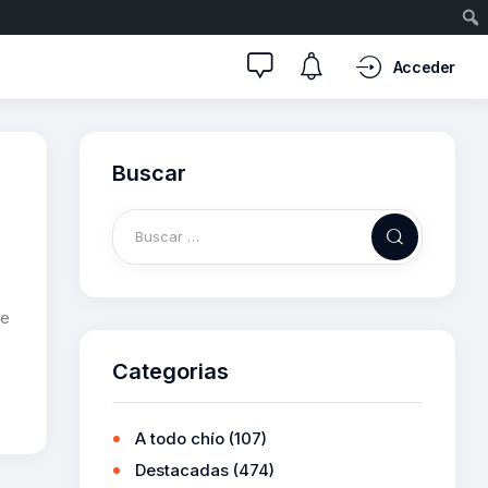
Acceder
Buscar
ue
Categorias
A todo chío
(107)
Destacadas
(474)