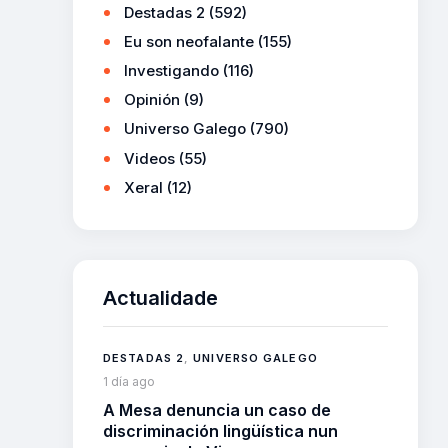
Destadas 2
(592)
Eu son neofalante
(155)
Investigando
(116)
Opinión
(9)
Universo Galego
(790)
Videos
(55)
Xeral
(12)
Actualidade
DESTADAS 2
,
UNIVERSO GALEGO
1 día ago
A Mesa denuncia un caso de
discriminación lingüística nun