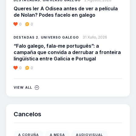
DESTACADAS
,
UNIVERSO GALEGO
Queres ler A Odisea antes de ver a película
de Nolan? Podes facelo en galego
0
0
31 Xullo, 2026
DESTADAS 2
,
UNIVERSO GALEGO
“Falo galego, fala-me português”: a
campaña que convida a derrubar a fronteira
lingüística entre Galicia e Portugal
0
0
VIEW ALL
Cancelos
A CORUÑA
A MESA
AUDIOVISUAL