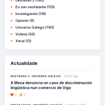
Destadas 2
(592)
Eu son neofalante
(155)
Investigando
(116)
Opinión
(9)
Universo Galego
(790)
Videos
(55)
Xeral
(12)
Actualidade
3 días ago
DESTADAS 2
,
UNIVERSO GALEGO
A Mesa denuncia un caso de discriminación
lingüística nun comercio de Vigo
0
0
2 Agosto, 2026