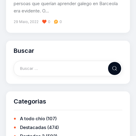
persoas que querían aprender galego en Barceola
era evidente. O…
29 Maio, 2022
0
0
Buscar
Categorias
A todo chío
(107)
Destacadas
(474)