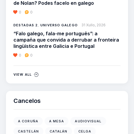
de Nolan? Podes facelo en galego
0
0
31 Xullo, 2026
DESTADAS 2
,
UNIVERSO GALEGO
“Falo galego, fala-me português”: a
campaña que convida a derrubar a fronteira
lingüística entre Galicia e Portugal
0
0
VIEW ALL
Cancelos
A CORUÑA
A MESA
AUDIOVISUAL
CASTELÁN
CATALÁN
CELGA