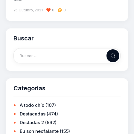
25 Outubro, 2021
0
0
Buscar
Categorias
A todo chío
(107)
Destacadas
(474)
Destadas 2
(592)
Eu son neofalante
(155)