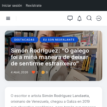
Iniciar sesión
Rexístrate
DESTACADAS
EU SON NEOFALANTE
Simón Rodríguez: “O galego
foi a miña maneira de deixar
de sentirme estranxeiro”
4 Abril, 2026
2
0
O escritor e artista
Simón Rodríguez Landaeta
,
orixinario de Venezuela, chegou a Galiza en 2019