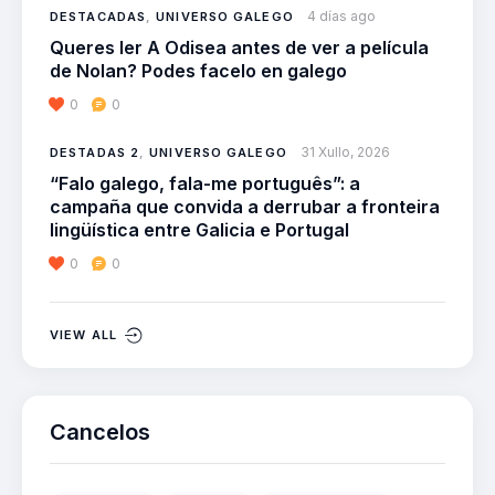
4 días ago
DESTACADAS
,
UNIVERSO GALEGO
Queres ler A Odisea antes de ver a película
de Nolan? Podes facelo en galego
0
0
31 Xullo, 2026
DESTADAS 2
,
UNIVERSO GALEGO
“Falo galego, fala-me português”: a
campaña que convida a derrubar a fronteira
lingüística entre Galicia e Portugal
0
0
VIEW ALL
Cancelos