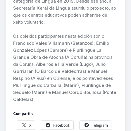
categoría de Lingua en 2019
. Desde ese ano, a
Secretaría Xeral da Lingua
asumiu o proxecto, ao
que os centros educativos poden adherirse de
xeito voluntario.
Os colexios participantes nesta edición son o
Francisco Vales Villamarín (Betanzos), Emilio
González López (Cambre) e Plurilingüe La
Grande Obra de Atocha (A Coruña)
na provincia
da Coruña;
Albeiros e Illa Verde (Lugo)
;
Julio
Gurriarán (O Barco de Valdeorras) e Manuel
Respino (A Rúa)
en Ourense; e os pontevedreses
Plurilingüe do Carballal (Marín), Plurilingüe de
Sequelo (Marín) e Manuel Cordo Boullosa (Ponte
Caldelas)
.
Compartir:
X
Facebook
Telegram