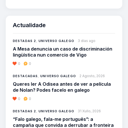
Actualidade
3 días ago
DESTADAS 2
,
UNIVERSO GALEGO
A Mesa denuncia un caso de discriminación
lingüística nun comercio de Vigo
0
0
2 Agosto, 2026
DESTACADAS
,
UNIVERSO GALEGO
Queres ler A Odisea antes de ver a película
de Nolan? Podes facelo en galego
0
0
31 Xullo, 2026
DESTADAS 2
,
UNIVERSO GALEGO
“Falo galego, fala-me português”: a
campaña que convida a derrubar a fronteira