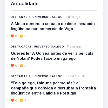
Actualidade
2 días ago
DESTADAS 2
,
UNIVERSO GALEGO
A Mesa denuncia un caso de discriminación
lingüística nun comercio de Vigo
0
0
5 días ago
DESTACADAS
,
UNIVERSO GALEGO
Queres ler A Odisea antes de ver a película
de Nolan? Podes facelo en galego
0
0
31 Xullo, 2026
DESTADAS 2
,
UNIVERSO GALEGO
“Falo galego, fala-me português”: a
campaña que convida a derrubar a fronteira
lingüística entre Galicia e Portugal
0
0