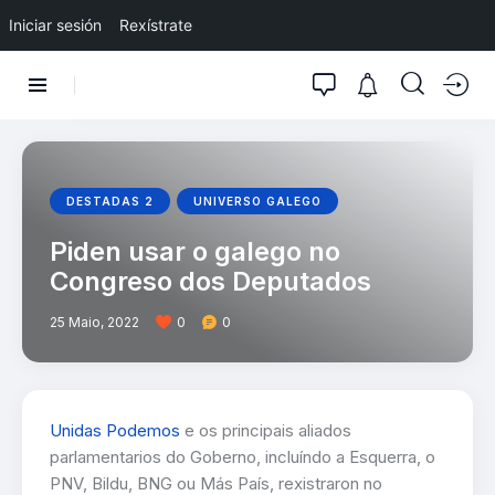
Iniciar sesión
Rexístrate
DESTADAS 2
UNIVERSO GALEGO
Piden usar o galego no
Congreso dos Deputados
25 Maio, 2022
0
0
Unidas Podemos
e os principais aliados
parlamentarios do Goberno, incluíndo a Esquerra, o
PNV, Bildu, BNG ou Más País, rexistraron no