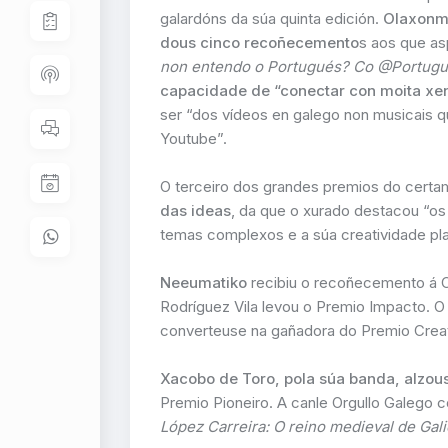
galardóns da súa quinta edición.
Olaxonm
dous cinco recoñecemento
s aos que as
non entendo o Portugués? Co @Portugu
capacidade de “conectar con moita xent
ser “dos vídeos en galego non musicais q
Youtube”.
O terceiro dos grandes premios do certam
das ideas
, da que o xurado destacou “os
temas complexos e a súa creatividade pl
Neeumatiko
recibiu o recoñecemento á Ca
Rodríguez Vila levou o Premio Impacto.
converteuse na gañadora do Premio Crea
Xacobo de Toro, pola súa banda, alzou
Premio Pioneiro. A canle Orgullo Galego 
López Carreira: O reino medieval de Gali