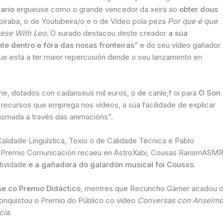
ario
ergueuse como o grande vencedor da xeira ao
obter dous
piraba, o de Youtubeira/o e o de Vídeo pola peza
Por que é que
ese With Leo
. O xurado destacou deste creador
a súa
e dentro e fóra das nosas fronteiras”
e do seu vídeo gañador
ue está a ter maior repercusión dende o seu lanzamento en
e, dotados con cadanseus mil euros, o de canle,f oi para
O Son
 recursos que emprega nos vídeos, a súa facilidade de explicar
asmada a través das animacións”.
lidade Lingüística, Toxío o de Calidade Técnica e Pablo
 O Premio Comunicación recaeu en AstroXabi, Cousas RarismASM
tividade
e a gañadora do galardón musical foi Cousxs.
se co Premio Didáctico
, mentres que Recuncho Gamer acadou 
conquistou o Premio do Público co vídeo
Conversas con Anselm
cia
.