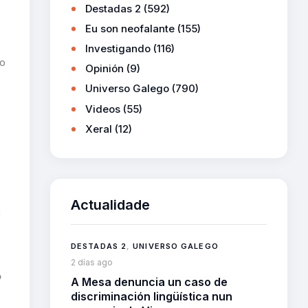
Destadas 2
(592)
Eu son neofalante
(155)
Investigando
(116)
 o
Opinión
(9)
Universo Galego
(790)
Videos
(55)
Xeral
(12)
Actualidade
R
DESTADAS 2
,
UNIVERSO GALEGO
o
2 días ago
o
A Mesa denuncia un caso de
discriminación lingüística nun