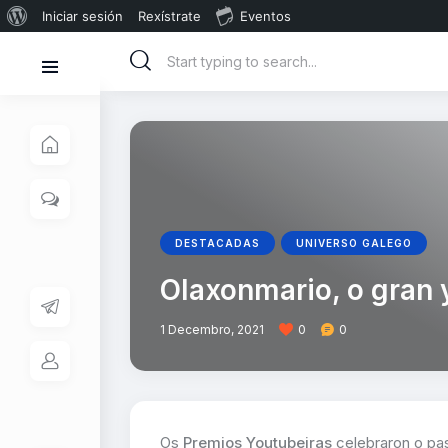
Iniciar sesión
Rexístrate
Eventos
DESTACADAS
UNIVERSO GALEGO
Olaxonmario, o gran 
1 Decembro, 2021
0
0
Os
Premios Youtubeiras
celebraron o pa