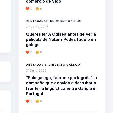
comercio de Vigo
a
0
0
DESTACADAS
,
UNIVERSO GALEGO
2 Agosto, 2026
Queres ler A Odisea antes de ver a
película de Nolan? Podes facelo en
galego
0
0
DESTADAS 2
,
UNIVERSO GALEGO
31 Xullo, 2026
“Falo galego, fala-me português”: a
campaña que convida a derrubar a
fronteira lingüística entre Galicia e
Portugal
0
0