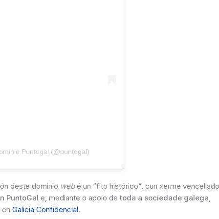
ominio Puntogal (@puntogal)
ción deste dominio
web
é un “fito histórico”, cun xerme vencellad
ón PuntoGal
e, mediante o apoio de
toda a sociedade galega
,
n en
Galicia Confidencial
.