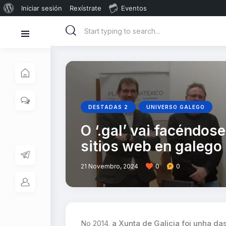
Iniciar sesión
Rexístrate
Eventos
DESTADAS 2
UNIVERSO GALEGO
O ‘.gal’ vai facéndos
sitios web en galego
21 Novembro, 2024
0
0
No 2014,
a Xunta de Galicia foi unha d