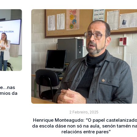
nte…nas
emios da
2 Febreiro, 2025
Henrique Monteagudo: “O papel castelanizado
da escola dáse non só na aula, senón tamén n
relacións entre pares”