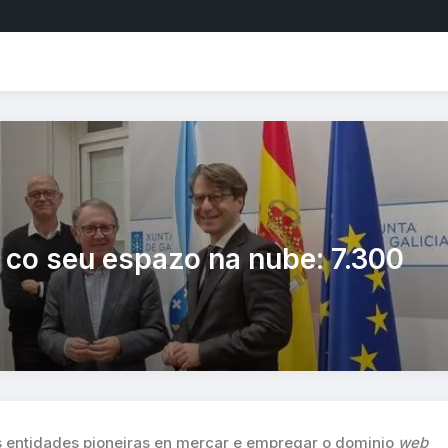
e co seu espazo na nube: 7.300
as entidades pioneiras en mercar e empregar o dominio
web