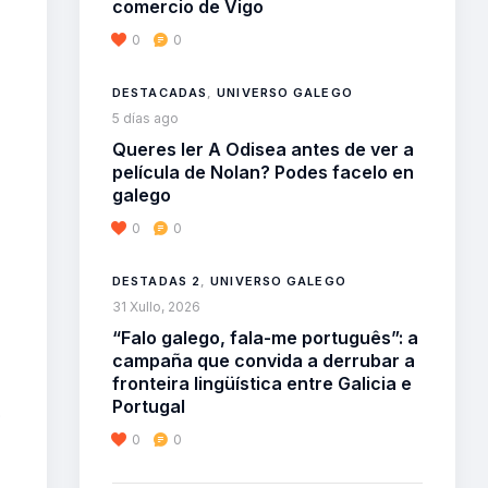
comercio de Vigo
0
0
DESTACADAS
,
UNIVERSO GALEGO
5 días ago
Queres ler A Odisea antes de ver a
película de Nolan? Podes facelo en
galego
0
0
DESTADAS 2
,
UNIVERSO GALEGO
31 Xullo, 2026
“Falo galego, fala-me português”: a
campaña que convida a derrubar a
fronteira lingüística entre Galicia e
Portugal
o
0
0