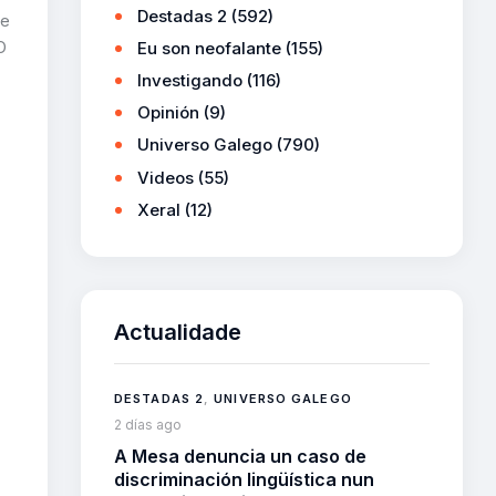
Destadas 2
(592)
 e
O
Eu son neofalante
(155)
Investigando
(116)
Opinión
(9)
Universo Galego
(790)
Videos
(55)
Xeral
(12)
Actualidade
DESTADAS 2
,
UNIVERSO GALEGO
2 días ago
A Mesa denuncia un caso de
discriminación lingüística nun