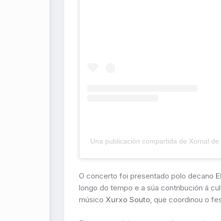
Una publicación compartida de Xornal d
O concerto foi presentado polo decano
E
longo do tempo e a súa contribución á cul
músico
Xurxo Souto
, que coordinou o fes