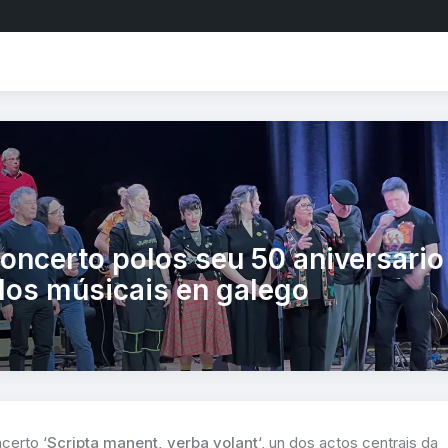
concerto polos seu 50 aniversario
ilos músicais en galego
certo ‘
Scripta manent, verba volant
‘, un dos actos centrais da