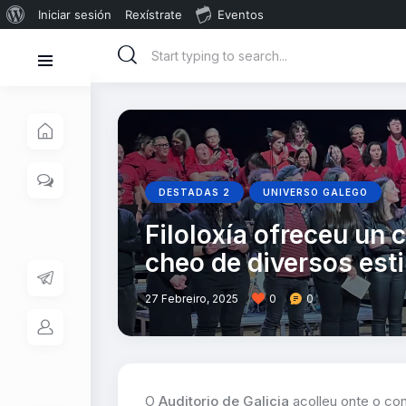
Iniciar sesión
Rexístrate
Eventos
DESTADAS 2
UNIVERSO GALEGO
Filoloxía ofreceu un 
cheo de diversos est
27 Febreiro, 2025
0
0
O
Auditorio de Galicia
acolleu onte o con