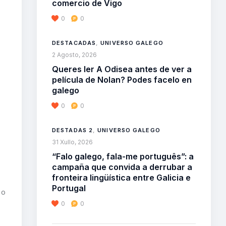
comercio de Vigo
0
0
DESTACADAS
,
UNIVERSO GALEGO
2 Agosto, 2026
Queres ler A Odisea antes de ver a
película de Nolan? Podes facelo en
galego
0
0
DESTADAS 2
,
UNIVERSO GALEGO
31 Xullo, 2026
“Falo galego, fala-me português”: a
campaña que convida a derrubar a
fronteira lingüística entre Galicia e
Portugal
 o
0
0