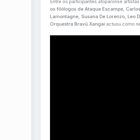
Entre os participantes atopáronse artist
os filólogos de Ataque Escampe, Carlos
Lamontagne, Susana De Lorenzo, Leo D
Orquestra Bravú Xangai
actuou como nex