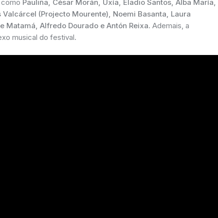
as como
Pauliña, César Morán, Uxía, Eladio Santos, Alba María,
 Valcárcel (Projecto Mourente), Noemi Basanta, Laura
e Matamá, Alfredo Dourado e Antón Reixa
. Ademais, a
o musical do festival.