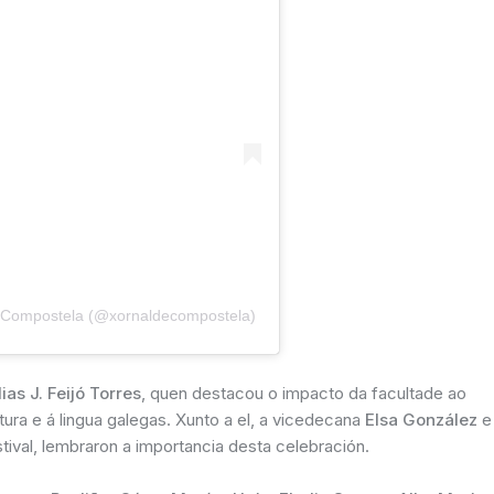
e Compostela (@xornaldecompostela)
lias J. Feijó Torres
, quen destacou o impacto da facultade ao
tura e á lingua galegas. Xunto a el, a vicedecana
Elsa González
e
tival, lembraron a importancia desta celebración.