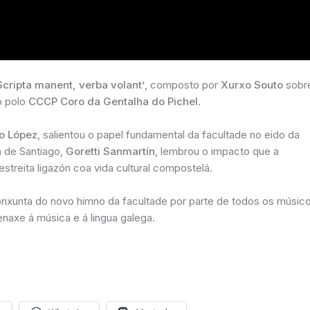
Scripta manent, verba volant’
, composto por
Xurxo Souto
sobr
do polo
CCCP Coro da Gentalha do Pichel
.
o López
, salientou o papel fundamental da facultade no eido da
a de Santiago,
Goretti Sanmartín
, lembrou o impacto que a
 estreita ligazón coa vida cultural compostelá.
onxunta do novo himno da facultade por parte de todos os músic
naxe á música e á lingua galega.