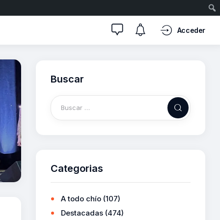
Acceder
Buscar
Categorias
A todo chío
(107)
Destacadas
(474)