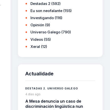
Destadas 2
(592)
s
Eu son neofalante
(155)
Investigando
(116)
Opinión
(9)
Universo Galego
(790)
Videos
(55)
Xeral
(12)
Actualidade
DESTADAS 2
,
UNIVERSO GALEGO
4 días ago
A Mesa denuncia un caso de
discriminación lingüística nun