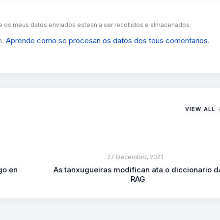
 os meus datos enviados estean a ser recollidos e almacenados.
m.
Aprende como se procesan os datos dos teus comentarios
.
VIEW ALL
27 Decembro, 2021
go en
As tanxugueiras modifican ata o diccionario d
RAG