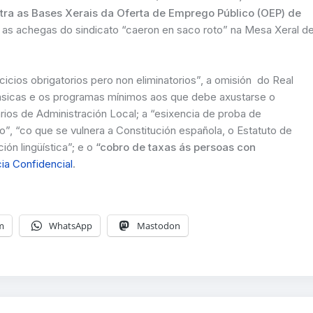
tra as Bases Xerais da Oferta de Emprego Público (OEP) de
as achegas do sindicato “caeron en saco roto” na Mesa Xeral d
cicios obrigatorios pero non eliminatorios”, a omisión do Real
básicas e os programas mínimos aos que debe axustarse o
os de Administración Local; a “esixencia de proba de
, “co que se vulnera a Constitución española, o Estatuto de
ón lingüística”; e o
“cobro de taxas ás persoas con
cia Confidencial
.
m
WhatsApp
Mastodon