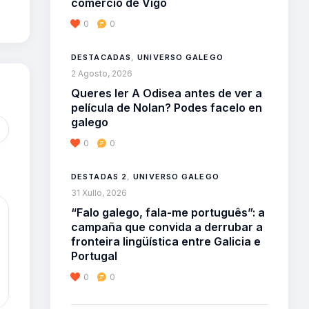
comercio de Vigo
0
0
DESTACADAS
,
UNIVERSO GALEGO
2 Agosto, 2026
Queres ler A Odisea antes de ver a
película de Nolan? Podes facelo en
galego
0
0
DESTADAS 2
,
UNIVERSO GALEGO
31 Xullo, 2026
“Falo galego, fala-me português”: a
campaña que convida a derrubar a
fronteira lingüística entre Galicia e
Portugal
0
0