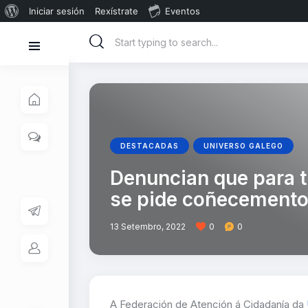
Iniciar sesión
Rexístrate
Eventos
DESTACADAS
UNIVERSO GALEGO
Denuncian que para t
se pide coñecemento
13 Setembro, 2022
0
0
A Federación de Atención á Cidadanía da