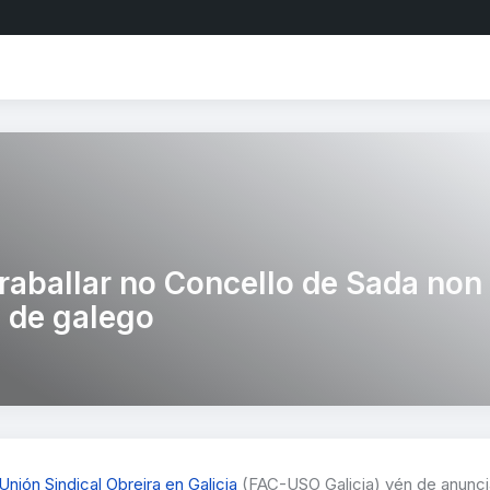
raballar no Concello de Sada non
 de galego
Unión Sindical Obreira en Galicia
(FAC-USO Galicia) vén de anunci