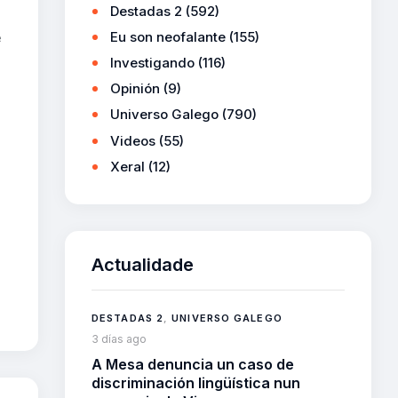
Destadas 2
(592)
Eu son neofalante
(155)
e
Investigando
(116)
Opinión
(9)
Universo Galego
(790)
Videos
(55)
Xeral
(12)
Actualidade
DESTADAS 2
,
UNIVERSO GALEGO
3 días ago
A Mesa denuncia un caso de
discriminación lingüística nun