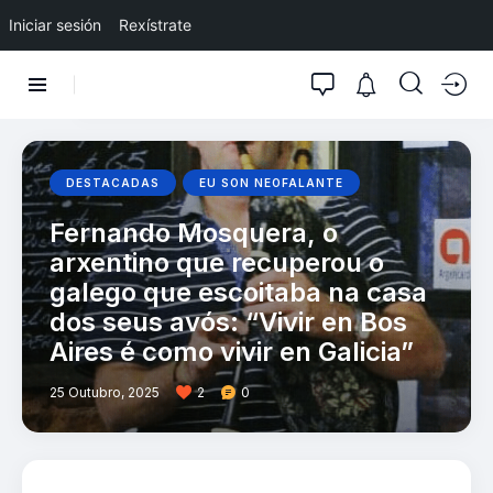
Iniciar sesión
Rexístrate
DESTACADAS
EU SON NEOFALANTE
Fernando Mosquera, o
arxentino que recuperou o
galego que escoitaba na casa
dos seus avós: “Vivir en Bos
Aires é como vivir en Galicia”
25 Outubro, 2025
2
0