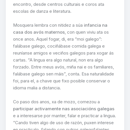
encontro, desde centros culturais e coros ata
escolas de danza e literatura.
Mosquera lembra con nitidez a súa
infancia na
casa dos avós maternos
, con quen viviu ata os
once anos. Aquel fogar, di, era “moi galego”:
falábase galego, cociñábase comida galega e
reuníanse amigos e veciños galegos para xogar ás
cartas. “A lingua era algo natural, non era algo
forzado. Entre meus avós, miña nai e os familiares,
falábase galego sen máis”, conta. Esa naturalidade
foi, para el, a chave que fixo posible conservar o
idioma malia a distancia.
Co paso dos anos, xa de mozo, comezou a
participar activamente nas asociacións galegas
e a interesarse por manter, falar e practicar a lingua.
“Cando tiven algo de uso de razón, puxen interese
en practicalo, falando con outros galegofalantes,