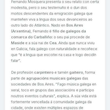
Fernando Mosquera presenta o seu relato con certa
modestia, pero o seu testemuño é o dun dos
moitos descendentes da emigración galega que
manteñen viva a lingua dos seus devanceiros ao
outro lado do Atlántico. Nado en
Bos Aires
(Arxentina)
, Fernando é
fillo de galegos da
comarca do Carballiño
: o seu pai procede de
Maside
e a súa nai de
Cea
. Aínda que nunca viviu
en Galicia, fala galego con naturalidade e recoñece
que “é a lingua que escoitei na casa e logo decidín
falar”.
De profesión
carpinteiro
e tamén
gaiteiro
, forma
parte de
agrupacións musicais galegas
das
sociedades de Bos Aires. “Fago música galega en
xeral, toco en grupos das asociacións e participo
noutros eventos culturais”, explica. A súa vida está
fortemente vencellada á comunidade galega da
cidade, onde existen múltiples espazos de