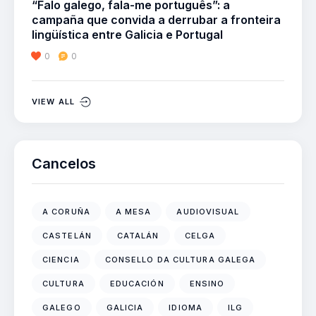
“Falo galego, fala-me português”: a
campaña que convida a derrubar a fronteira
lingüística entre Galicia e Portugal
0
0
VIEW ALL
Cancelos
A CORUÑA
A MESA
AUDIOVISUAL
CASTELÁN
CATALÁN
CELGA
CIENCIA
CONSELLO DA CULTURA GALEGA
CULTURA
EDUCACIÓN
ENSINO
GALEGO
GALICIA
IDIOMA
ILG