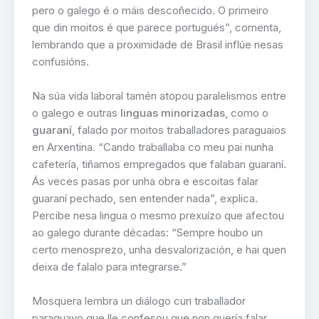
pero o galego é o máis descoñecido. O primeiro
que din moitos é que parece portugués”, comenta,
lembrando que a proximidade de Brasil inflúe nesas
confusións.
Na súa vida laboral tamén atopou paralelismos entre
o galego e outras
linguas minorizadas
, como o
guaraní
, falado por moitos traballadores paraguaios
en Arxentina. “Cando traballaba co meu pai nunha
cafetería, tiñamos empregados que falaban guaraní.
Ás veces pasas por unha obra e escoitas falar
guaraní pechado, sen entender nada”, explica.
Percibe nesa lingua o mesmo prexuízo que afectou
ao galego durante décadas: “Sempre houbo un
certo menosprezo, unha desvalorización, e hai quen
deixa de falalo para integrarse.”
Mosquera lembra un diálogo cun traballador
paraguayo que lle confesou que non quería falar