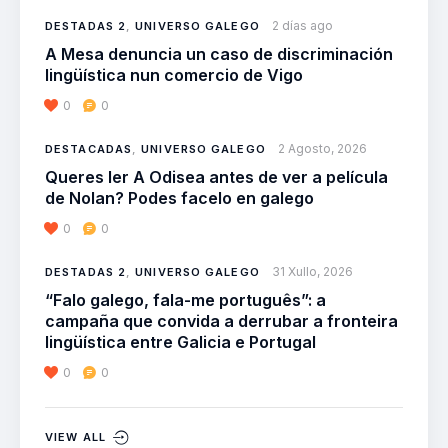
2 días ago
DESTADAS 2
,
UNIVERSO GALEGO
A Mesa denuncia un caso de discriminación
lingüística nun comercio de Vigo
0
0
2 Agosto, 2026
DESTACADAS
,
UNIVERSO GALEGO
Queres ler A Odisea antes de ver a película
de Nolan? Podes facelo en galego
0
0
31 Xullo, 2026
DESTADAS 2
,
UNIVERSO GALEGO
“Falo galego, fala-me português”: a
campaña que convida a derrubar a fronteira
lingüística entre Galicia e Portugal
0
0
VIEW ALL