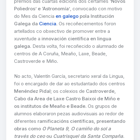
premios das cuartas edicións dos certames
‘Novos
Poliedros’ e ‘Astronomía’
, convocado con motivo
do Mes da Ciencia
en galego
pola Institución
Galega da
Ciencia
. Os recoñecementos foron
artellados co obxectivo de promover entre a
xuventude a
innovación científica en lingua
galega
. Desta volta, foi recoñecido o alumnado de
centros de A Coruña, Meaño, Laxe, Beade,
Castroverde e Miño.
No acto, Valentín García, secretario xeral da Lingua,
foi o encargado de dar ao estudantado dos centros
Menéndez Pidal
; os colexios de
Castroverde,
Cabo da Area de Laxe Castro Baixoi de Miño e
os institutos de Meaño e Beade
. Os grupos de
alumnos elaboraron pezas audiovisuais ao redor de
diferentes
ramificacións científicas, presentando
obras como
O Planeta 9
,
O camiño do sol a
través do ceo
ou
Cuatrisquel da Santa Compaña
.