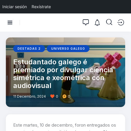
Iniciar sesión
Rexístrate
DESTADAS 2
UNIVERSO GALEGO
Estudantado galego é
premiado por divulgar ciencia
simétrica e xeométrica con
audiovisual
11 Decembro, 2024
0
0
Este martes, 10 de decembro, foron entregados os