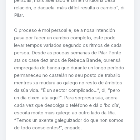
persoas, máis asentado é tamén o idioma desa
relación, e daquela, máis difícil resulta o cambio”, di
Pilar.
O proceso é moi persoal e, se a nosa intención
pasa por facer un cambio completo, este pode
levar tempos variados segundo os ritmos de cada
persoa. Desde as poucas semanas de Pilar Ponte
ata os case dez anos de
Rebeca Bande
, ourensá
empregada de banca que durante un longo período
permaneceu no castelán no seu posto de traballo
mentres xa mudara ao galego no resto de ámbitos
da súa vida. “É un sector complicado…”, di, “pero
un día dixen: ata aquí!”. Para sorpresa súa, agora
cada vez que descolga o teléfono e dá o ‘bo día’,
escoita moito máis galego ao outro lado da liña.
“Temos un axente galeguizador do que non somos
de todo conscientes!”, engade.