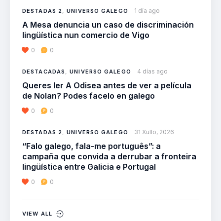
1 día ago
DESTADAS 2
,
UNIVERSO GALEGO
A Mesa denuncia un caso de discriminación
lingüística nun comercio de Vigo
0
0
4 días ago
DESTACADAS
,
UNIVERSO GALEGO
Queres ler A Odisea antes de ver a película
de Nolan? Podes facelo en galego
0
0
31 Xullo, 2026
DESTADAS 2
,
UNIVERSO GALEGO
“Falo galego, fala-me português”: a
campaña que convida a derrubar a fronteira
lingüística entre Galicia e Portugal
0
0
VIEW ALL