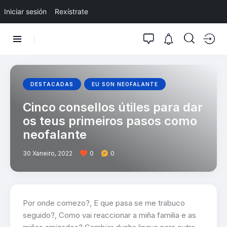
Iniciar sesión
Rexístrate
DESTACADAS
EU SON NEOFALANTE
Cinco consellos útiles para dar
os teus primeiros pasos como
neofalante
30 Xaneiro, 2022
0
0
Por onde comezo?, E que pasa se me trabuco
seguido?, Como vai reaccionar a miña familia e as