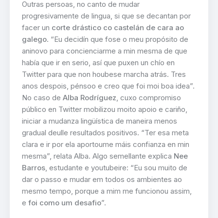
Outras persoas, no canto de mudar
progresivamente de lingua, si que se decantan por
facer un
corte drástico co castelán de cara ao
galego
. “Eu decidín que fose o meu propósito de
aninovo para concienciarme a min mesma de que
había que ir en serio, así que puxen un chío en
Twitter para que non houbese marcha atrás. Tres
anos despois, pénsoo e creo que foi moi boa idea”.
No caso de
Alba Rodríguez
, cuxo compromiso
público en Twitter mobilizou moito apoio e cariño,
iniciar a mudanza lingüística de maneira menos
gradual deulle resultados positivos. “Ter esa meta
clara e ir por ela aportoume máis confianza en min
mesma”, relata Alba. Algo semellante explica
Nee
Barros
, estudante e youtubeire: “Eu sou muito de
dar o passo e mudar em todos os ambientes ao
mesmo tempo, porque a mim me funcionou assim,
e
foi como um desafio
”.