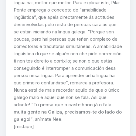
lingua nai, mellor que mellor. Para explicar isto, Pilar
Ponte emprega o concepto de “amabilidade
lingüística”, que apela directamente ás actitudes
desenvolvidas polo resto de persoas cara ás que
se están iniciando na lingua galega. “Porque son
poucas, pero hai persoas que teñen complexo de
correctoras e tradutoras simultáneas. A amabilidade
lingüística di que se alguén non che pide corrección
ti non tes dereito a corrixilo; se non o que estás
conseguindo é interromper a comunicación desa
persoa nesa lingua. Para aprender unha lingua hai
que primeiro confundirse”, remarca a profesora.
Nunca está de mais recordar aquilo de que o único
galego malo é aquel que non se fala. Así que
adiante!
“Tu pensa que o castelhano já o fala
muita gente na Galiza, precisamos-te do lado do
galego!”
, anímate Nee.
[mistape]