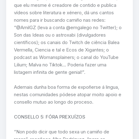
que elu mesme é creadore de contido e publica
vídeos sobre literatura e xénero, dá uns cantos
nomes para ir buscando camiño nas redes:
“@AmilGZ (leva a conta @emgalego no Twitter); o
Son das Ideas ou o astroxabi (divulgadores
científicos); os canais do Twitch de ciência Balea
Vermella, Ciencia e tal e Ecos de Xigantes; o
podcast as Womansplainers; o canal do YouTube
Lilium; Malva no Tiktok… Poderia fazer uma
listagem infinita de gente genial!”.
Ademais dunha boa forma de expoñerse á lingua,
nestas comunidades pódese atopar moito apoio e
consello mutuo ao longo do proceso.
CONSELLO 5: FÓRA PREXUÍZOS
“Non podo dicir que todo sexa un camiño de