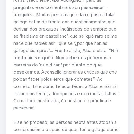
rosas”, recoñece Alba Rodríguez, “pero as
preguntas e os comentarios son pasaxeiros”,
tranquiliza. Moitas persoas que dan o paso a falar
galego baten de fronte con cuestionamentos que
derivan dos prexuízos lingüísticos de sempre: que
se ‘háblame en castellano’, que se ‘qué raro se me
hace que hables así’’, que se ‘¿por qué hablas
gallego siempre?’… Fronte a isto, Alba é clara: “
Nin
medo nin vergoña. Non debemos poñernos a
barreira do ‘que dirán’
por diante do que
desexamos
. Aconsello ignorar as críticas que che
poidan facer polos erros que cometes”. Ao
comezo, tal e como lle aconteceu a Alba, é normal
“falar máis lento, a trompicóns e con moitas faltas”.
Coma todo nesta vida, é cuestión de práctica e
paciencia!
E se no proceso, as persoas neofalantes atopan a
comprensión e o apoio de quen ten o galego como