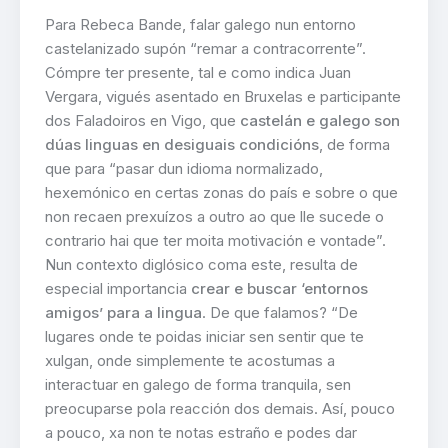
Para Rebeca Bande, falar galego nun entorno
castelanizado supón “remar a contracorrente”.
Cómpre ter presente, tal e como indica Juan
Vergara, vigués asentado en Bruxelas e participante
dos Faladoiros en Vigo, que
castelán e galego son
dúas linguas en desiguais condicións
, de forma
que para “pasar dun idioma normalizado,
hexemónico en certas zonas do país e sobre o que
non recaen prexuízos a outro ao que lle sucede o
contrario hai que ter moita motivación e vontade”.
Nun contexto diglósico coma este, resulta de
especial importancia
crear e buscar ‘entornos
amigos’ para a lingua
. De que falamos? “De
lugares onde te poidas iniciar sen sentir que te
xulgan, onde simplemente te acostumas a
interactuar en galego de forma tranquila, sen
preocuparse pola reacción dos demais. Así, pouco
a pouco, xa non te notas estraño e podes dar