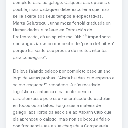
completo cara ao galego. Calquera das opcións é
posible, mais cadaquén debe escoller a que máis
se lle axeite aos seus tempos e expectativas.
Marta Salutregui
, unha moza ferrolá graduada en
Humanidades e máster en Formación do
Profesorado, dá un apunte moi útil: “
É importante
non angustiarse co concepto de ‘paso definitivo’
porque hai xente que precisa de moitos intentos
para conseguilo”.
Ela leva falando galego por completo case un ano
logo de varias probas. “Aínda hai días que esperto e
se me esquece!”, recoñece. A súa realidade
lingüística na infancia e na adolescencia
caracterizouse polo uso xeneralizado do castelán
en todos os ámbitos. Foi grazas á materia de
galego, aos libros da escola e ao Xabarín Club que
ela aprendeu o galego, mais non se botou a falalo
con frecuencia ata a súa chegada a Compostela.