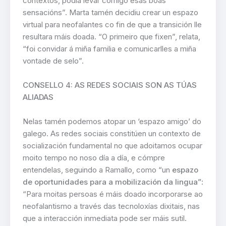
contextos, podía levar comigo esas boas
sensacións”. Marta tamén decidiu crear un espazo
virtual para neofalantes co fin de que a transición lle
resultara máis doada. “O primeiro que fixen”, relata,
“foi convidar á miña familia e comunicarlles a miña
vontade de selo”.
CONSELLO 4: AS REDES SOCIAIS SON AS TÚAS
ALIADAS
Nelas tamén podemos atopar un ‘espazo amigo’ do
galego. As redes sociais constitúen un contexto de
socialización fundamental no que adoitamos ocupar
moito tempo no noso día a día, e cómpre
entendelas, seguindo a Ramallo, como “un
espazo
de oportunidades para a mobilización da lingua”
:
“Para moitas persoas é máis doado incorporarse ao
neofalantismo a través das tecnoloxías dixitais, nas
que a interacción inmediata pode ser máis sutil.