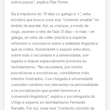
outros pasos”, explica Pilar Ponte.
Ela é impulsora do ’21 días co galego e +”, unha
iniciativa que busca crear ese “contexto amable” no
ámbito da
escola.
Así, as crianzas, a modo de
xogo, asumen o reto de falar 21 días – e máis – en
galego, un xeito de coller práctica e espertar
reflexións e conciencia sobre a realidade lingüística
que as rodea. Xustamente o espazo educativo,
sobre todo a secundaria e a universidade, son
lugares e etapas especialmente proclives ao
neofalantismo. “Na secundaria, por razóns
psicolóxicas e sociolóxicas, constátanse máis
intentos frustrados. Coa chegada á universidade
coinciden cambios moi relevantes na personalidade
a na socialización que poden favorecer a
conversión lingüística”, explica o sociolingüista da
UVigo e experto en neofalantismo Fernando
Ramallo. Por iso, crear ese “contexto cómodo de