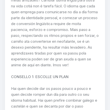
miñas amizades? Cambiar dunha lingua para outra
na vida cotiá non é tarefa fácil. O idioma que cada
quen emprega para comunicarse no día a día forma
parte da identidade persoal, e comezar un proceso
de conversión lingüística require de moita
paciencia, esforzo e compromiso. Mais paso a
paso, respectando os ritmos propios e sen forzar, o
camiño ata converterse en neofalante, se é un
desexo pendente, ha resultar máis levadeiro. As
aprendizaxes tiradas por quen xa pasou pola
experiencia poden ser de gran axuda a quen se
anime de aquí en diante. Imos ver!
CONSELLO 1: ESCOLLE UN PLAN
Hai quen decide dar os pasos pouco a pouco e
quen decide romper dun día para outro co seu
idioma habitual. Hai quen prefire combinar galego e
castelán e quen se decanta por dar o paso