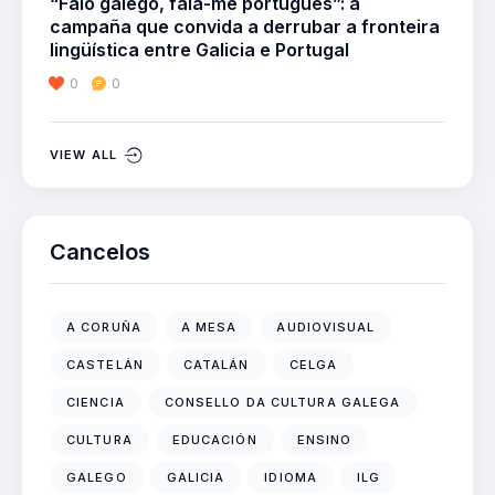
“Falo galego, fala-me português”: a
campaña que convida a derrubar a fronteira
lingüística entre Galicia e Portugal
0
0
VIEW ALL
Cancelos
A CORUÑA
A MESA
AUDIOVISUAL
CASTELÁN
CATALÁN
CELGA
CIENCIA
CONSELLO DA CULTURA GALEGA
CULTURA
EDUCACIÓN
ENSINO
GALEGO
GALICIA
IDIOMA
ILG