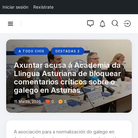
Iniciar sesión
Rexístrate
A TODO CHÍO
DESTADAS 2
Axuntar acusa á Academia da
Llingua Asturiana de bloquear
comentarios críticos sobre o
galego en Asturias
15 Marzo, 2026
0
0
A asociación para a normalización do galego en