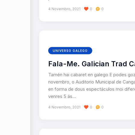
4 Novembro, 2021
0
0
UNIVERSO GALEGO
Fala-Me. Galician Trad C
Tamén hai cabaret en galego E podes goz
novembro, o Auditorio Municipal de Cangas
en forma de dous espectáculos moi difere
venres 5 ás…
4 Novembro, 2021
0
0