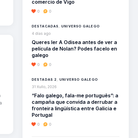
comercio de Vigo
0
0
DESTACADAS
,
UNIVERSO GALEGO
4 días ago
Queres ler A Odisea antes de ver a
película de Nolan? Podes facelo en
galego
0
0
DESTADAS 2
,
UNIVERSO GALEGO
31 Xullo, 2026
“Falo galego, fala-me português”: a
n
campaña que convida a derrubar a
a
fronteira lingüística entre Galicia e
Portugal
0
0