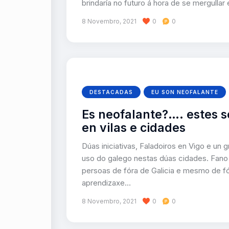
brindaría no futuro á hora de se mergullar
8 Novembro, 2021
0
0
DESTACADAS
EU SON NEOFALANTE
Es neofalante?…. estes 
en vilas e cidades
Dúas iniciativas, Faladoiros en Vigo e un
uso do galego nestas dúas cidades. Fano 
persoas de fóra de Galicia e mesmo de f
aprendizaxe…
8 Novembro, 2021
0
0