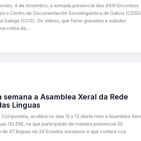
 xoves, 4 de novembro, a xornada presencial dos XXIII Encontros
niza o Centro de Documentación Sociolingüística de Galicia (CDSG
ra Galega (CCG). Os vídeos, que foron gravados e subidos
 na creba da…
ma semana a Asamblea Xeral da Rede
das Linguas
Compostela, acollerá os días 12 e 13 deste mes a Asamblea Xera
as (ELEN), na que participarán de maneira presencial 35
 de 47 linguas de 24 Estados europeos e que contará coa