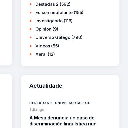
Destadas 2
(592)
Eu son neofalante
(155)
Investigando
(116)
Opinión
(9)
Universo Galego
(790)
Videos
(55)
Xeral
(12)
Actualidade
DESTADAS 2
,
UNIVERSO GALEGO
1 día ago
A Mesa denuncia un caso de
discriminación lingüística nun