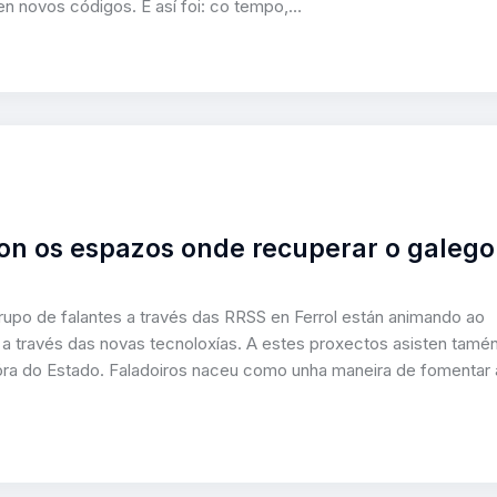
 en novos códigos. E así foi: co tempo,…
son os espazos onde recuperar o galego
 grupo de falantes a través das RRSS en Ferrol están animando ao
a través das novas tecnoloxías. A estes proxectos asisten tamé
óra do Estado. Faladoiros naceu como unha maneira de fomentar 