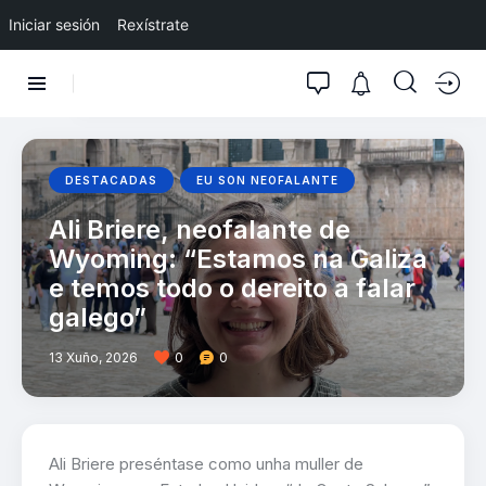
Iniciar sesión
Rexístrate
DESTACADAS
EU SON NEOFALANTE
Ali Briere, neofalante de
Wyoming: “Estamos na Galiza
e temos todo o dereito a falar
galego”
13 Xuño, 2026
0
0
Ali Briere preséntase como unha muller de