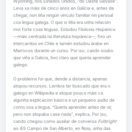
Wyoming, nos Estados Unidos, “do Oeste Salvaxe”.
Leva xa máis de cinco anos en Galicia e, antes de
chegar, non tiña ningún vínculo familiar nin persoal
coa lingua galega. O que si tiña era unha relación
moi forte coas linguas. Estudou Filoloxía Hispánica
—máis centrada na literatura hispánica—, fixo un
intercambio en Chile e tamén estudou árabe en
Marrocos durante un curso. Por iso, cando soubo
que viña a Galicia, tivo claro que quería aprender
galego.
O problema foi que, dende a distancia, apenas
atopou recursos. Lembra ter buscado que era o
galego en Wikipedia e atopar pouco máis ca
algunha explicación básica e un pequeno audio de
como soa a lingua. “Quería aprender antes de vir,
pero non atopaba case nada”, explica. Por iso,
cando chegou como auxiliar de conversa
Fulbright
ao IES Campo de San Alberto, en Noia, unha das