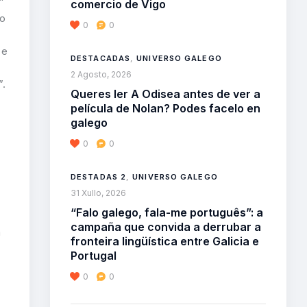
”
comercio de Vigo
ao
0
0
 e
DESTACADAS
,
UNIVERSO GALEGO
2 Agosto, 2026
”.
Queres ler A Odisea antes de ver a
película de Nolan? Podes facelo en
galego
0
0
DESTADAS 2
,
UNIVERSO GALEGO
31 Xullo, 2026
“Falo galego, fala-me português”: a
campaña que convida a derrubar a
n
fronteira lingüística entre Galicia e
Portugal
0
0