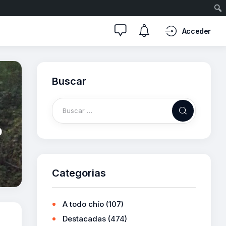
Acceder
Buscar
o
Categorias
A todo chío
(107)
Destacadas
(474)