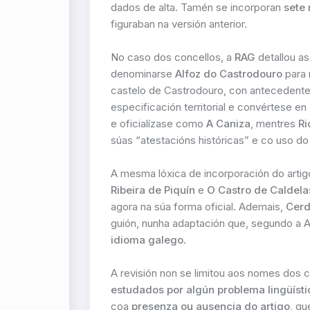
dados de alta. Tamén se incorporan
sete
figuraban na versión anterior.
No caso dos concellos, a
RAG
detallou a
denominarse
Alfoz do Castrodouro
para 
castelo de Castrodouro, con antecedent
especificación territorial e convértese en
e oficialízase como
A Caniza
, mentres
Ri
súas “atestacións históricas” e co uso do
A mesma lóxica de incorporación do arti
Ribeira de Piquín
e
O Castro de Caldela
agora na súa forma oficial. Ademais,
Cerd
guión, nunha adaptación que, segundo a
idioma galego
.
A revisión non se limitou aos nomes dos
estudados por algún problema lingüíst
coa
presenza ou ausencia do artigo
, q