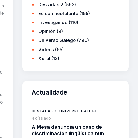
Destadas 2
(592)
 a
de
Eu son neofalante
(155)
Investigando
(116)
Opinión
(9)
Universo Galego
(790)
Videos
(55)
Xeral
(12)
s
Actualidade
s
to
DESTADAS 2
,
UNIVERSO GALEGO
4 días ago
A Mesa denuncia un caso de
discriminación lingüística nun