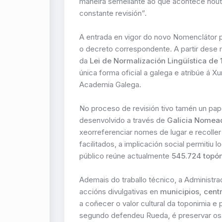
maneira semellante ao que acontece nou
constante revisión”.
A entrada en vigor do novo Nomenclátor 
o decreto correspondente. A partir dese 
da
Lei de Normalización Lingüística de
única forma oficial a galega e atribúe á X
Academia Galega.
No proceso de revisión tivo tamén un pap
desenvolvido a través de
Galicia Nomea
xeorreferenciar nomes de lugar e recoller
facilitados, a implicación social permitiu l
público reúne actualmente
545.724 topó
Ademais do traballo técnico, a Administ
accións divulgativas en
municipios, cent
a coñecer o valor cultural da toponimia e
segundo defendeu Rueda, é preservar os