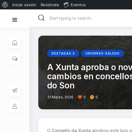
Iniciar sesión
Rexístrate
Eventos
DESTADAS 2
UNIVERSO GALEGO
A Xunta aproba o nov
cambios en concellos
do Son
31 Marzo, 2026
0
0
O
Consello da Xunta
aprobou este luns 