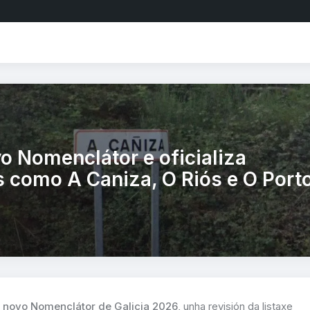
o Nomenclátor e oficializa
 como A Caniza, O Riós e O Port
o
novo Nomenclátor de Galicia 2026
, unha revisión da listaxe