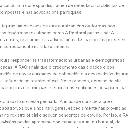
alo cando non correspondía. Tamén se detectaron problemas de
s compostas e nas advocacións parroquiais.
a figuran tamén casos de
castelanizacións ou formas non
varios topónimos rexistrados como
A Rectoral
pasan a ser
A
tros casos, revisáronse as advocacións das parroquias por seren
r correctamente na listaxe anterior.
rocura responder ás
transformacións urbanas e demográficas
décadas. A RAG sinala que o crecemento das cidades e dos
rición de novas entidades de poboación e a desaparición doutra
rial reflectida no rexistro oficial. Nese proceso, déronse de alta
 parroquiais e municipais e elimináronse entidades desaparecidas
 o traballo non está pechado. A entidade considera que o
acabado”
, xa que aínda hai lugares, especialmente nas provincias
an no rexistro oficial e seguen pendentes de estudo. Por iso, a R
revisións poidan aprobarse con carácter
anual ou bianual
, de