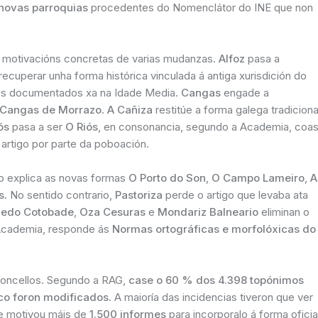
 novas parroquias
procedentes do Nomenclátor do INE que non
s motivacións concretas de varias mudanzas.
Alfoz
pasa a
recuperar unha forma histórica vinculada á antiga xurisdición do
es documentados xa na Idade Media.
Cangas
engade a
Cangas de Morrazo
.
A Cañiza
restitúe a forma galega tradiciona
ós
pasa a ser
O Riós
, en consonancia, segundo a Academia, coa
 artigo por parte da poboación.
go explica as novas formas
O Porto do Son
,
O Campo Lameiro
,
A
s
. No sentido contrario,
Pastoriza
perde o artigo que levaba ata
edo Cotobade
,
Oza Cesuras
e
Mondariz Balneario
eliminan o
 Academia, responde ás
Normas ortográficas e morfolóxicas do
 concellos. Segundo a RAG,
case o 60 % dos 4.398 topónimos
ico foron modificados
. A maioría das incidencias tiveron que ver
ue motivou máis de
1.500 informes
para incorporalo á forma oficia