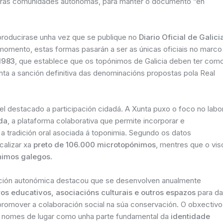
tras comunidades autónomas, para manter o documento “en
producirase unha vez que se publique no
Diario Oficial de Galici
momento, estas formas pasarán a ser as únicas oficiais no marco
 1983
, que establece que os topónimos de Galicia deben ter com
unta a sanción definitiva das denominacións propostas pola Real
el destacado a participación cidadá. A Xunta puxo o foco no labo
da
, a plataforma colaborativa que permite incorporar e
 a tradición oral asociada á toponimia. Segundo os datos
ocalizar xa
preto de 106.000 microtopónimos
, mentres que o vis
nimos galegos
.
ración autonómica destacou que se desenvolven anualmente
ros educativos, asociacións culturais e outros espazos
para da
 promover a colaboración social na súa conservación. O obxectivo
 nomes de lugar como unha parte fundamental da
identidade