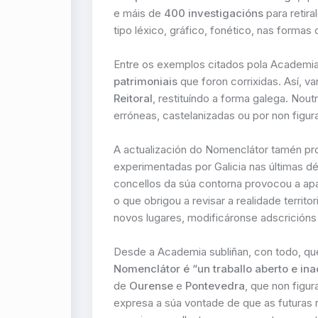
e máis de
400 investigacións
para retir
tipo léxico, gráfico, fonético, nas forma
Entre os exemplos citados pola Academi
patrimoniais
que foron corrixidas. Así, 
Reitoral
, restituíndo a forma galega. Nou
erróneas, castelanizadas ou por non figura
A actualización do Nomenclátor tamén p
experimentadas por Galicia nas últimas 
concellos da súa contorna provocou a apa
o que obrigou a revisar a realidade territo
novos lugares, modificáronse adscricións
Desde a Academia subliñan, con todo, que
Nomenclátor é “un traballo aberto e in
de
Ourense
e
Pontevedra
, que non figur
expresa a súa vontade de que as futuras 