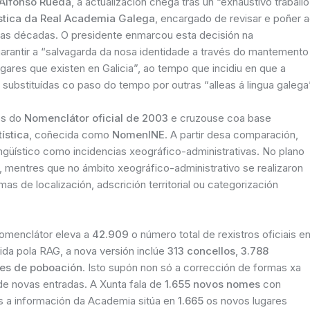
Alfonso Rueda
, a actualización chega tras un “exhaustivo traballo
tica da Real Academia Galega
, encargado de revisar e poñer 
as décadas. O presidente enmarcou esta decisión na
rantir a “salvagarda da nosa identidade a través do mantemento
ares que existen en Galicia”, ao tempo que incidiu en que a
n substituídas co paso do tempo por outras “alleas á lingua galega
tos do
Nomenclátor oficial de 2003
e cruzouse coa base
tística
, coñecida como
NomenINE
. A partir desa comparación,
ingüístico como incidencias xeográfico-administrativas. No plano
, mentres que no ámbito xeográfico-administrativo se realizaron
s de localización, adscrición territorial ou categorización
omenclátor eleva a
42.909
o número total de rexistros oficiais e
ida pola RAG, a nova versión inclúe
313 concellos
,
3.788
des de poboación
. Isto supón non só a corrección de formas xa
de novas entradas. A Xunta fala de
1.655 novos nomes
con
 a información da Academia sitúa en
1.665
os novos lugares