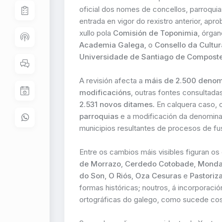
oficial dos nomes de concellos, parroquia
entrada en vigor do rexistro anterior, ap
xullo pola
Comisión de Toponimia
, órga
Academia Galega
, o
Consello da Cultu
Universidade de Santiago de Composte
A revisión afecta a
máis de 2.500 denomi
modificacións
, outras fontes consultadas
2.531 novos ditames
. En calquera caso,
parroquias
e a modificación da denomina
municipios resultantes de procesos de fu
Entre os cambios máis visibles figuran os
de Morrazo
,
Cerdedo Cotobade
,
Mondar
do Son
,
O Riós
,
Oza Cesuras
e
Pastoriz
formas históricas; noutros, á incorporació
ortográficas do galego, como sucede co