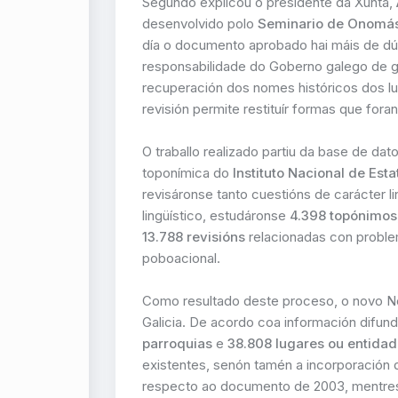
Segundo explicou o presidente da Xunta,
desenvolvido polo
Seminario de Onomás
día o documento aprobado hai máis de dú
responsabilidade do Goberno galego de ga
recuperación dos nomes históricos dos lug
revisión permite restituír formas que fora
O traballo realizado partiu da base de da
toponímica do
Instituto Nacional de Esta
revisáronse tanto cuestións de carácter l
lingüístico, estudáronse
4.398 topónimos
13.788 revisións
relacionadas con problema
poboacional.
Como resultado deste proceso, o novo N
Galicia. De acordo coa información difund
parroquias
e
38.808 lugares ou entida
existentes, senón tamén a incorporación 
respecto ao documento de 2003, mentres