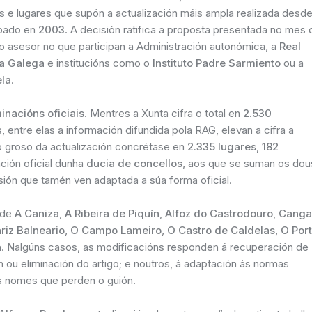
s e lugares que supón a actualización máis ampla realizada desde
robado en
2003
. A decisión ratifica a proposta presentada no mes 
no asesor no que participan a Administración autonómica, a
Real
ra Galega
e institucións como o
Instituto Padre Sarmiento
ou a
la
.
nacións oficiais
. Mentres a Xunta cifra o total en
2.530
, entre elas a información difundida pola RAG, elevan a cifra a
 o groso da actualización concrétase en
2.335 lugares
,
182
ción oficial dunha
ducia de concellos
, aos que se suman os dou
sión que tamén ven adaptada a súa forma oficial.
 de
A Caniza
,
A Ribeira de Piquín
,
Alfoz do Castrodouro
,
Canga
iz Balneario
,
O Campo Lameiro
,
O Castro de Caldelas
,
O Por
a
. Nalgúns casos, as modificacións responden á recuperación de
n ou eliminación do artigo; e noutros, á adaptación ás normas
s nomes que perden o guión.