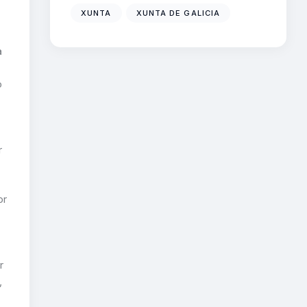
XUNTA
XUNTA DE GALICIA
a
o
r
or
r
,