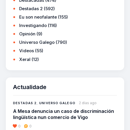
Destacadas
(474)
Destadas 2
(592)
Eu son neofalante
(155)
Investigando
(116)
Opinión
(9)
Universo Galego
(790)
Videos
(55)
Xeral
(12)
Actualidade
2 días ago
DESTADAS 2
,
UNIVERSO GALEGO
A Mesa denuncia un caso de discriminación
lingüística nun comercio de Vigo
0
0