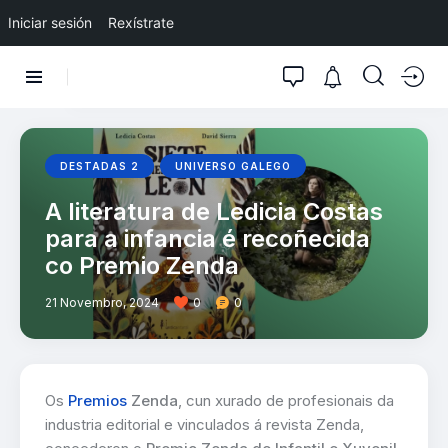
Iniciar sesión
Rexístrate
DESTADAS 2
UNIVERSO GALEGO
A literatura de Ledicia Costas
para a infancia é recoñecida
co Premio Zenda
21 Novembro, 2024
0
0
Os
Premios
Zenda
, cun xurado de profesionais da
industria editorial e vinculados á revista Zenda,