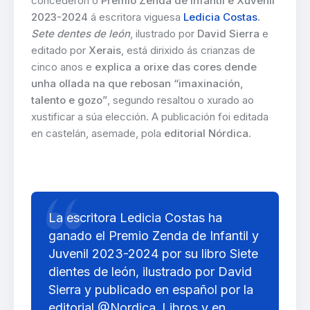
concederon o
Premio Zenda de Infantil e Xuvenil
2023-2024
á escritora viguesa
Ledicia Costas
.
Sete dentes de león
, ilustrado por
David Sierra
e
editado por
Xerais
, está dirixido ás crianzas de
cinco anos e
explica a orixe das cores dende
unha ollada na que rebosan “imaxinación,
talento e gozo”
, segundo resaltou o xurado ao
xustificar a súa elección. A publicación foi editada
en castelán, asemade, pola
editorial Nórdica
.
La escritora Ledicia Costas ha
ganado el Premio Zenda de Infantil y
Juvenil 2023-2024 por su libro Siete
dientes de león, ilustrado por David
Sierra y publicado en español por la
editorial
@Nordica_Libros
y en