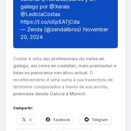
gallego por
@Xerais
@LediciaCostas
https://t.co/oEpEATjCda
— Zenda (@zendalibros)
November
20, 2024
Costas é unha das
profesionais da verba en
galego, así como en castelán, máis premiadas e
lidas no panorama narrativo actual
. O
recoñecemento é unha suma á súa traxectoria de
territorios conquistados a través da súa escrita,
premiada dende Galicia a Münich
.
Compartir:
X
Facebook
Telegram