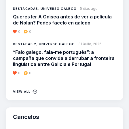
5 días ago
DESTACADAS
,
UNIVERSO GALEGO
Queres ler A Odisea antes de ver a película
de Nolan? Podes facelo en galego
0
0
31 Xullo, 2026
DESTADAS 2
,
UNIVERSO GALEGO
“Falo galego, fala-me português”: a
campaña que convida a derrubar a fronteira
lingüística entre Galicia e Portugal
0
0
VIEW ALL
Cancelos