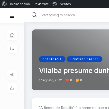
Iniciar sesión
Rexístrate
Eventos
DESTADAS 2
UNIVERSO GALEGO
Vilalba presume dunh
17 Agosto, 2022
0
0
“A fiestra de Rosalía” é o nome co que o 