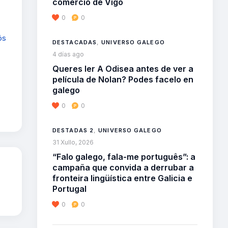
comercio de Vigo
0
0
ós
DESTACADAS
,
UNIVERSO GALEGO
4 días ago
Queres ler A Odisea antes de ver a
película de Nolan? Podes facelo en
galego
0
0
DESTADAS 2
,
UNIVERSO GALEGO
31 Xullo, 2026
“Falo galego, fala-me português”: a
campaña que convida a derrubar a
fronteira lingüística entre Galicia e
Portugal
0
0