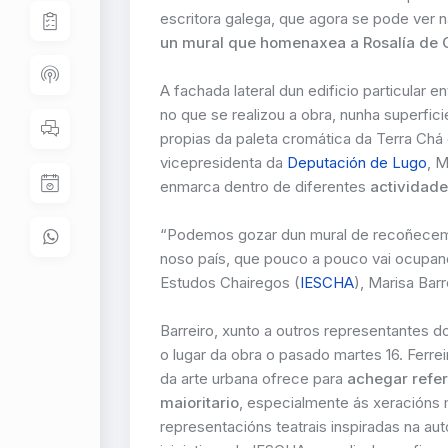
escritora galega, que agora se pode ver n
un mural que homenaxea a Rosalía de 
A fachada lateral dun edificio particular 
no que se realizou a obra, nunha superfic
propias da paleta cromática da Terra Chá 
vicepresidenta da
Deputación de Lugo
, M
enmarca dentro de diferentes
actividade
“Podemos gozar dun mural de recoñecemen
noso país, que pouco a pouco vai ocupando
Estudos Chairegos (
IESCHA
), Marisa Bar
Barreiro, xunto a outros representantes 
o lugar da obra o pasado martes 16. Ferre
da arte urbana ofrece para
achegar refer
maioritario
, especialmente ás xeracións
representacións teatrais inspiradas na au