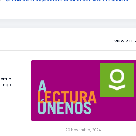
VIEW ALL
remio
alega
20 Novembro, 2024