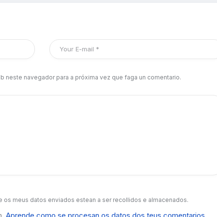
b neste navegador para a próxima vez que faga un comentario.
 os meus datos enviados estean a ser recollidos e almacenados.
m.
Aprende como se procesan os datos dos teus comentarios
.