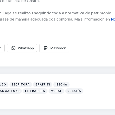
ra de Rosalía de Castro.
lo Lage se
realizou seguindo toda a normativa de patrimonio
egrase de maneira adecuada coa contorna. Máis información en
N
m
WhatsApp
Mastodon
LUGO
ESCRITORA
GRAFFITI
IESCHA
AS GALEGAS
LITERATURA
MURAL
ROSALÍA