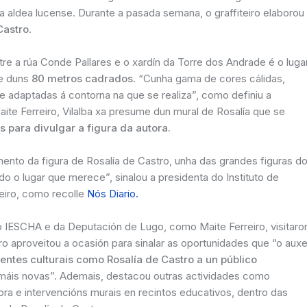
a aldea lucense. Durante a pasada semana, o graffiteiro elaborou
Castro
.
entre a rúa Conde Pallares e o xardín da Torre dos Andrade é o luga
ie duns
80 metros cadrados
. “Cunha gama de cores cálidas,
e adaptadas á contorna na que se realiza”, como definiu a
aite Ferreiro, Vilalba xa presume dun mural de Rosalía que se
s para divulgar a figura da autora.
to da figura de Rosalía de Castro, unha das grandes figuras d
 o lugar que merece”, sinalou a presidenta do Instituto de
reiro, como recolle
Nós Diario.
do IESCHA e da Deputación de Lugo, como Maite Ferreiro, visitaro
iro aproveitou a ocasión para sinalar as oportunidades que “o aux
entes culturais como Rosalía de Castro a un público
 máis novas”. Ademais, destacou outras actividades como
tora e intervencións murais en recintos educativos, dentro das