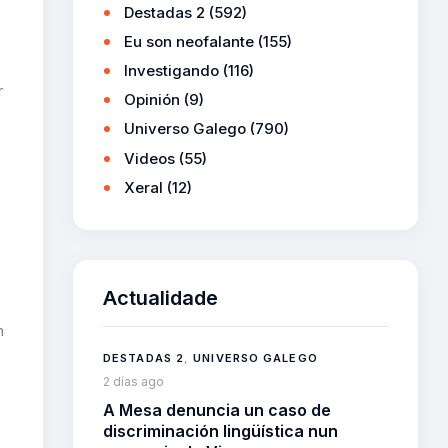
Destadas 2
(592)
Eu son neofalante
(155)
Investigando
(116)
r
Opinión
(9)
Universo Galego
(790)
Videos
(55)
Xeral
(12)
o
Actualidade
n
e
DESTADAS 2
,
UNIVERSO GALEGO
2 días ago
A Mesa denuncia un caso de
discriminación lingüística nun