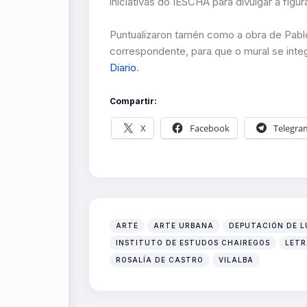
iniciativas do IESCHA para divulgar a figu
Puntualizaron tamén como a obra de Pab
correspondente, para que o mural se int
Diario
.
Compartir:
X
Facebook
Telegra
ARTE
ARTE URBANA
DEPUTACIÓN DE 
INSTITUTO DE ESTUDOS CHAIREGOS
LETR
ROSALÍA DE CASTRO
VILALBA