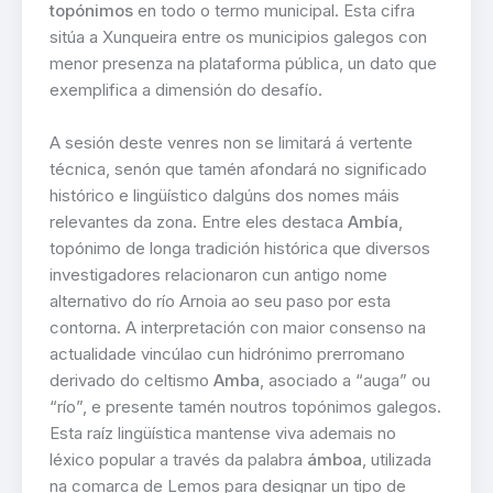
topónimos
en todo o termo municipal. Esta cifra
sitúa a Xunqueira entre os municipios galegos con
menor presenza na plataforma pública, un dato que
exemplifica a dimensión do desafío.
A sesión deste venres non se limitará á vertente
técnica, senón que tamén afondará no significado
histórico e lingüístico dalgúns dos nomes máis
relevantes da zona. Entre eles destaca
Ambía
,
topónimo de longa tradición histórica que diversos
investigadores relacionaron cun antigo nome
alternativo do río Arnoia ao seu paso por esta
contorna. A interpretación con maior consenso na
actualidade vincúlao cun hidrónimo prerromano
derivado do celtismo
Amba
, asociado a “auga” ou
“río”, e presente tamén noutros topónimos galegos.
Esta raíz lingüística mantense viva ademais no
léxico popular a través da palabra
ámboa
, utilizada
na comarca de Lemos para designar un tipo de