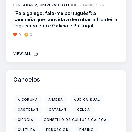
31 Xullo, 2026
DESTADAS 2
,
UNIVERSO GALEGO
“Falo galego, fala-me português”: a
campaña que convida a derrubar a fronteira
lingüística entre Galicia e Portugal
0
0
VIEW ALL
Cancelos
A CORUÑA
A MESA
AUDIOVISUAL
CASTELÁN
CATALÁN
CELGA
CIENCIA
CONSELLO DA CULTURA GALEGA
CULTURA
EDUCACIÓN
ENSINO