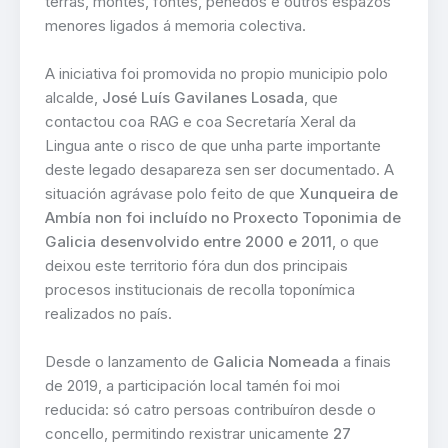
terras, montes, fontes, penedos e outros espazos
menores ligados á memoria colectiva.
A iniciativa foi promovida no propio municipio polo
alcalde,
José Luís Gavilanes Losada
, que
contactou coa RAG e coa Secretaría Xeral da
Lingua ante o risco de que unha parte importante
deste legado desapareza sen ser documentado. A
situación agrávase polo feito de que
Xunqueira de
Ambía non foi incluído no Proxecto Toponimia de
Galicia desenvolvido entre 2000 e 2011
, o que
deixou este territorio fóra dun dos principais
procesos institucionais de recolla toponímica
realizados no país.
Desde o lanzamento de
Galicia Nomeada
a finais
de 2019, a participación local tamén foi moi
reducida: só catro persoas contribuíron desde o
concello, permitindo rexistrar unicamente
27