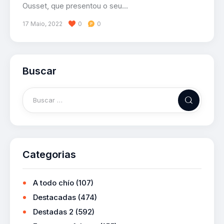
Ousset, que presentou o seu…
17 Maio, 2022
0
0
Buscar
Categorias
A todo chío
(107)
Destacadas
(474)
Destadas 2
(592)