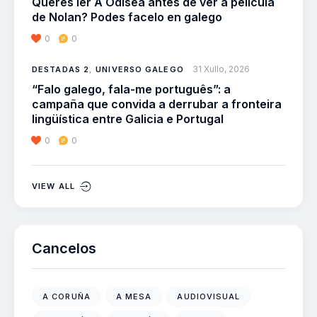
Queres ler A Odisea antes de ver a película
de Nolan? Podes facelo en galego
0
0
31 Xullo, 2026
DESTADAS 2
,
UNIVERSO GALEGO
“Falo galego, fala-me português”: a
campaña que convida a derrubar a fronteira
lingüística entre Galicia e Portugal
0
0
VIEW ALL
Cancelos
A CORUÑA
A MESA
AUDIOVISUAL