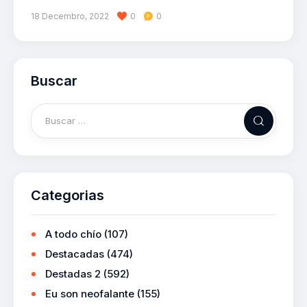
18 Decembro, 2022
0
0
Buscar
Categorias
A todo chío
(107)
Destacadas
(474)
Destadas 2
(592)
Eu son neofalante
(155)