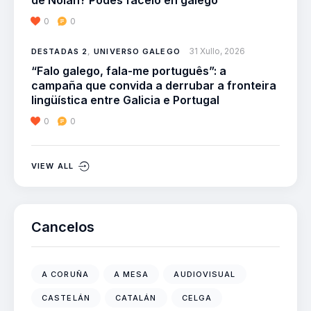
de Nolan? Podes facelo en galego
0
0
31 Xullo, 2026
DESTADAS 2
,
UNIVERSO GALEGO
“Falo galego, fala-me português”: a
campaña que convida a derrubar a fronteira
lingüística entre Galicia e Portugal
0
0
VIEW ALL
Cancelos
A CORUÑA
A MESA
AUDIOVISUAL
CASTELÁN
CATALÁN
CELGA