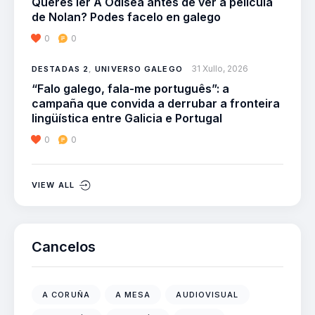
Queres ler A Odisea antes de ver a película
de Nolan? Podes facelo en galego
0
0
31 Xullo, 2026
DESTADAS 2
,
UNIVERSO GALEGO
“Falo galego, fala-me português”: a
campaña que convida a derrubar a fronteira
lingüística entre Galicia e Portugal
0
0
VIEW ALL
Cancelos
A CORUÑA
A MESA
AUDIOVISUAL