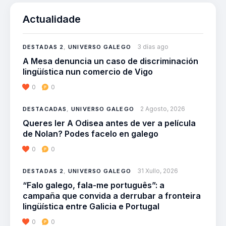
Actualidade
3 días ago
DESTADAS 2
,
UNIVERSO GALEGO
A Mesa denuncia un caso de discriminación
lingüística nun comercio de Vigo
0
0
2 Agosto, 2026
DESTACADAS
,
UNIVERSO GALEGO
Queres ler A Odisea antes de ver a película
de Nolan? Podes facelo en galego
0
0
31 Xullo, 2026
DESTADAS 2
,
UNIVERSO GALEGO
“Falo galego, fala-me português”: a
campaña que convida a derrubar a fronteira
lingüística entre Galicia e Portugal
0
0