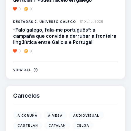
de Nolan? Podes facelo en galego
0
0
31 Xullo, 2026
DESTADAS 2
,
UNIVERSO GALEGO
“Falo galego, fala-me português”: a
campaña que convida a derrubar a fronteira
lingüística entre Galicia e Portugal
0
0
VIEW ALL
Cancelos
A CORUÑA
A MESA
AUDIOVISUAL
CASTELÁN
CATALÁN
CELGA