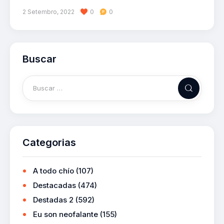
2 Setembro, 2022
0
0
Buscar
Categorias
A todo chío
(107)
Destacadas
(474)
Destadas 2
(592)
Eu son neofalante
(155)