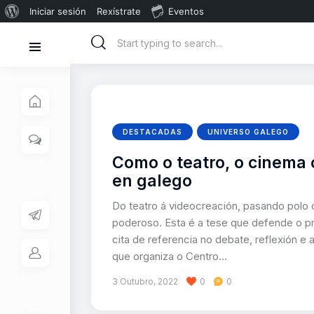
Iniciar sesión
Rexístrate
Eventos
DESTACADAS
UNIVERSO GALEGO
Como o teatro, o cinema
en galego
Do teatro á videocreación, pasando polo 
poderoso. Esta é a tese que defende o pr
cita de referencia no debate, reflexión e 
que organiza o Centro…
3 Outubro, 2022
0
0