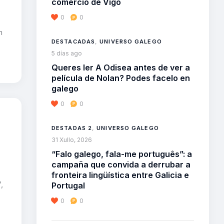
comercio de Vigo
0
0
n
DESTACADAS
,
UNIVERSO GALEGO
5 días ago
Queres ler A Odisea antes de ver a
película de Nolan? Podes facelo en
galego
0
0
DESTADAS 2
,
UNIVERSO GALEGO
31 Xullo, 2026
“Falo galego, fala-me português”: a
campaña que convida a derrubar a
fronteira lingüística entre Galicia e
,
Portugal
0
0