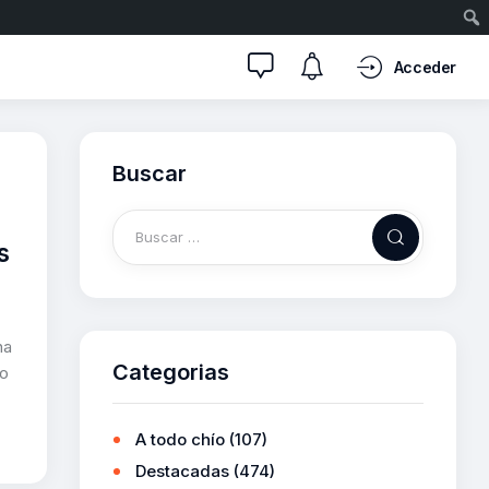
Acceder
Buscar
s
ha
Categorias
ro
A todo chío
(107)
Destacadas
(474)