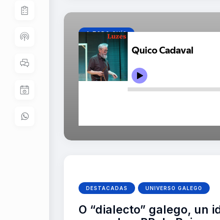
A TODO CHÍO
Quico Cadaval ofrécelle 
alfabetización, pero non 
22 Xullo, 2022
0
0
DESTACADAS
UNIVERSO GALEGO
O “dialecto” galego, un 