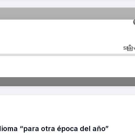
ao PP de Baiona un “curso de
gratuíto”
idioma “para otra época del año”