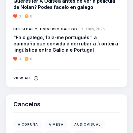
Queres ler A Odisea antes de ver a película
de Nolan? Podes facelo en galego
0
0
31 Xullo, 2026
DESTADAS 2
,
UNIVERSO GALEGO
“Falo galego, fala-me português”: a
campaña que convida a derrubar a fronteira
lingüística entre Galicia e Portugal
0
0
VIEW ALL
Cancelos
A CORUÑA
A MESA
AUDIOVISUAL