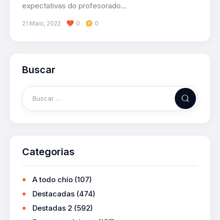
expectativas do profesorado…
21 Maio, 2022
0
0
Buscar
Categorias
A todo chío
(107)
Destacadas
(474)
Destadas 2
(592)