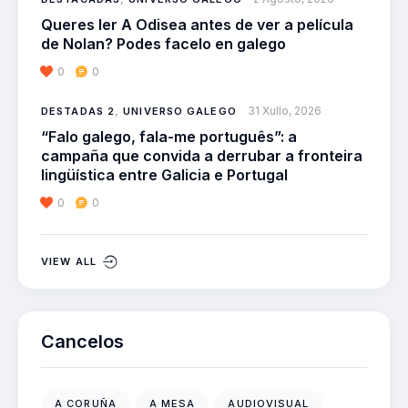
Queres ler A Odisea antes de ver a película
de Nolan? Podes facelo en galego
0
0
31 Xullo, 2026
DESTADAS 2
,
UNIVERSO GALEGO
“Falo galego, fala-me português”: a
campaña que convida a derrubar a fronteira
lingüística entre Galicia e Portugal
0
0
VIEW ALL
Cancelos
A CORUÑA
A MESA
AUDIOVISUAL