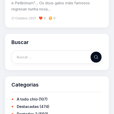
e Petibónum"... Os dous galos máis famosos
regresan nunha nova…
21 Outubro, 2021
0
0
Buscar
Categorias
A todo chío
(107)
Destacadas
(474)
Destadas 2
(592)