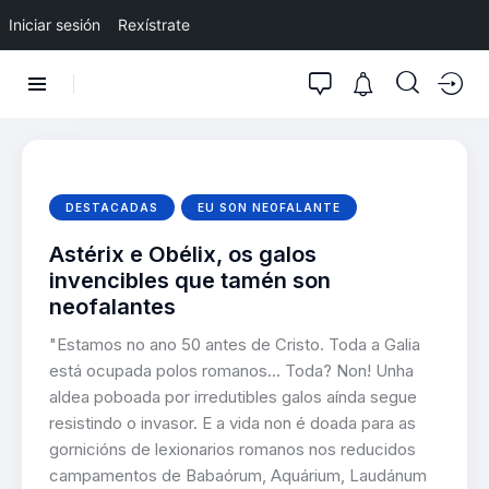
Iniciar sesión
Rexístrate
DESTACADAS
EU SON NEOFALANTE
Astérix e Obélix, os galos
invencibles que tamén son
neofalantes
"Estamos no ano 50 antes de Cristo. Toda a Galia
está ocupada polos romanos... Toda? Non! Unha
aldea poboada por irredutibles galos aínda segue
resistindo o invasor. E a vida non é doada para as
gornicións de lexionarios romanos nos reducidos
campamentos de Babaórum, Aquárium, Laudánum