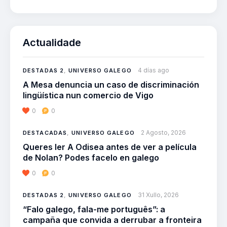
Actualidade
4 días ago
DESTADAS 2
,
UNIVERSO GALEGO
A Mesa denuncia un caso de discriminación
lingüística nun comercio de Vigo
0
0
2 Agosto, 2026
DESTACADAS
,
UNIVERSO GALEGO
Queres ler A Odisea antes de ver a película
de Nolan? Podes facelo en galego
0
0
31 Xullo, 2026
DESTADAS 2
,
UNIVERSO GALEGO
“Falo galego, fala-me português”: a
campaña que convida a derrubar a fronteira