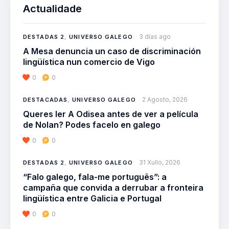
Actualidade
3 días ago
DESTADAS 2
,
UNIVERSO GALEGO
A Mesa denuncia un caso de discriminación
lingüística nun comercio de Vigo
0
0
2 Agosto, 2026
DESTACADAS
,
UNIVERSO GALEGO
Queres ler A Odisea antes de ver a película
de Nolan? Podes facelo en galego
0
0
31 Xullo, 2026
DESTADAS 2
,
UNIVERSO GALEGO
“Falo galego, fala-me português”: a
campaña que convida a derrubar a fronteira
lingüística entre Galicia e Portugal
0
0