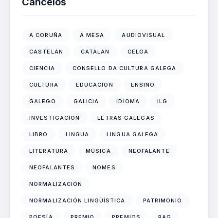
Cancelos
A CORUÑA
A MESA
AUDIOVISUAL
CASTELÁN
CATALÁN
CELGA
CIENCIA
CONSELLO DA CULTURA GALEGA
CULTURA
EDUCACIÓN
ENSINO
GALEGO
GALICIA
IDIOMA
ILG
INVESTIGACIÓN
LETRAS GALEGAS
LIBRO
LINGUA
LINGUA GALEGA
LITERATURA
MÚSICA
NEOFALANTE
NEOFALANTES
NOMES
NORMALIZACIÓN
NORMALIZACIÓN LINGÜÍSTICA
PATRIMONIO
POESÍA
PREMIO
PREMIOS
RAG