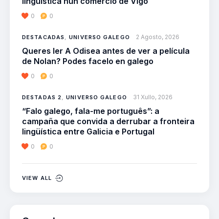
lingüística nun comercio de Vigo
0
0
2 Agosto, 2026
DESTACADAS
,
UNIVERSO GALEGO
Queres ler A Odisea antes de ver a película
de Nolan? Podes facelo en galego
0
0
31 Xullo, 2026
DESTADAS 2
,
UNIVERSO GALEGO
“Falo galego, fala-me português”: a
campaña que convida a derrubar a fronteira
lingüística entre Galicia e Portugal
0
0
VIEW ALL