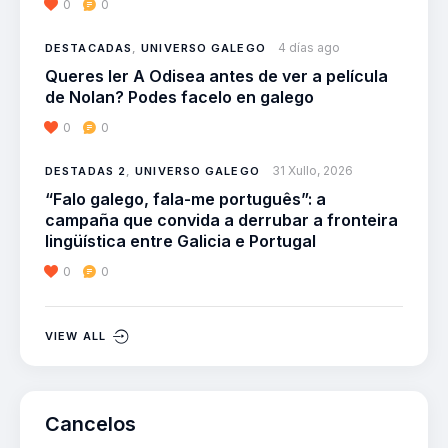
0
0
4 días ago
DESTACADAS
,
UNIVERSO GALEGO
Queres ler A Odisea antes de ver a película
de Nolan? Podes facelo en galego
0
0
31 Xullo, 2026
DESTADAS 2
,
UNIVERSO GALEGO
“Falo galego, fala-me português”: a
campaña que convida a derrubar a fronteira
lingüística entre Galicia e Portugal
0
0
VIEW ALL
Cancelos