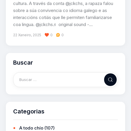
cultura. A través da conta @jckchs, a rapaza falou
sobre a súa convivencia co idioma galego e as
interaccións cotiás que lle permiten familiarizarse
coa lingua. @jckchs♬ original sound -…
22 Xaneiro, 2025
0
0
Buscar
Categorias
A todo chío
(107)