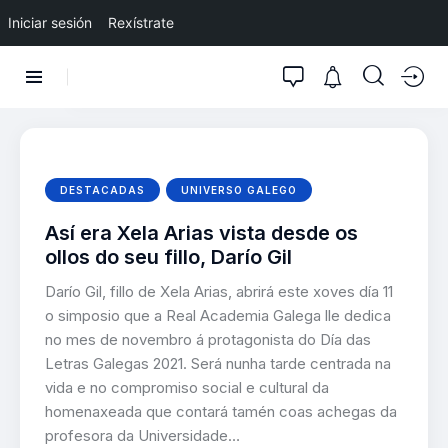
Iniciar sesión
Rexístrate
DESTACADAS
UNIVERSO GALEGO
Así era Xela Arias vista desde os
ollos do seu fillo, Darío Gil
Darío Gil, fillo de Xela Arias, abrirá este xoves día 11
o simposio que a Real Academia Galega lle dedica
no mes de novembro á protagonista do Día das
Letras Galegas 2021. Será nunha tarde centrada na
vida e no compromiso social e cultural da
homenaxeada que contará tamén coas achegas da
profesora da Universidade…