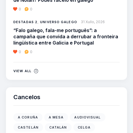
de Nolan? Podes facelo en galego
0
0
31 Xullo, 2026
DESTADAS 2
,
UNIVERSO GALEGO
“Falo galego, fala-me português”: a
campaña que convida a derrubar a fronteira
lingüística entre Galicia e Portugal
0
0
VIEW ALL
Cancelos
A CORUÑA
A MESA
AUDIOVISUAL
CASTELÁN
CATALÁN
CELGA