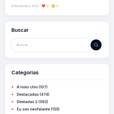
9 Novembro, 2021
0
0
Buscar
Categorias
A todo chío
(107)
Destacadas
(474)
Destadas 2
(592)
Eu son neofalante
(155)