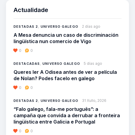
Actualidade
2 días ago
DESTADAS 2
,
UNIVERSO GALEGO
A Mesa denuncia un caso de discriminación
lingüística nun comercio de Vigo
0
0
5 días ago
DESTACADAS
,
UNIVERSO GALEGO
Queres ler A Odisea antes de ver a película
de Nolan? Podes facelo en galego
0
0
31 Xullo, 2026
DESTADAS 2
,
UNIVERSO GALEGO
“Falo galego, fala-me português”: a
campaña que convida a derrubar a fronteira
lingüística entre Galicia e Portugal
0
0