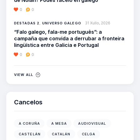
de Nolan? Podes facelo en galego
0
0
31 Xullo, 2026
DESTADAS 2
,
UNIVERSO GALEGO
“Falo galego, fala-me português”: a
campaña que convida a derrubar a fronteira
lingüística entre Galicia e Portugal
0
0
VIEW ALL
Cancelos
A CORUÑA
A MESA
AUDIOVISUAL
CASTELÁN
CATALÁN
CELGA