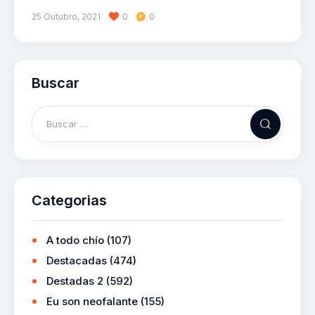
25 Outubro, 2021
0
0
Buscar
Categorias
A todo chío
(107)
Destacadas
(474)
Destadas 2
(592)
Eu son neofalante
(155)