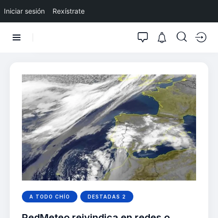
Iniciar sesión
Rexístrate
A TODO CHÍO
DESTADAS 2
RedMeteo reivindica en redes o