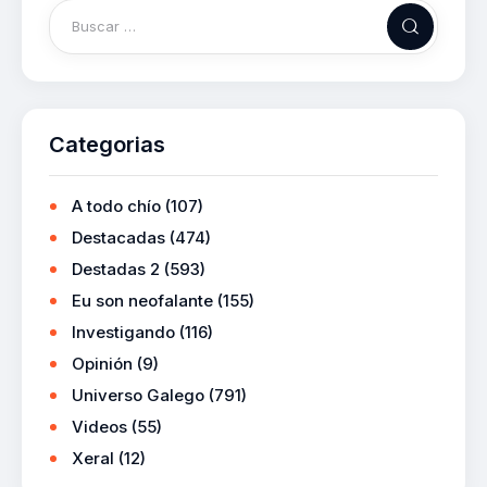
Categorias
A todo chío
(107)
Destacadas
(474)
Destadas 2
(593)
Eu son neofalante
(155)
Investigando
(116)
Opinión
(9)
Universo Galego
(791)
Videos
(55)
Xeral
(12)