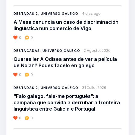
4 días ago
DESTADAS 2
,
UNIVERSO GALEGO
A Mesa denuncia un caso de discriminación
lingüística nun comercio de Vigo
0
0
2 Agosto, 2026
DESTACADAS
,
UNIVERSO GALEGO
Queres ler A Odisea antes de ver a película
de Nolan? Podes facelo en galego
0
0
31 Xullo, 2026
DESTADAS 2
,
UNIVERSO GALEGO
“Falo galego, fala-me português”: a
campaña que convida a derrubar a fronteira
lingüística entre Galicia e Portugal
0
0