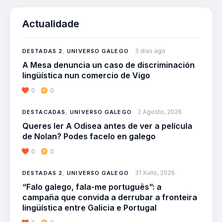
Actualidade
3 días ago
DESTADAS 2
,
UNIVERSO GALEGO
A Mesa denuncia un caso de discriminación
lingüística nun comercio de Vigo
0
0
2 Agosto, 2026
DESTACADAS
,
UNIVERSO GALEGO
Queres ler A Odisea antes de ver a película
de Nolan? Podes facelo en galego
0
0
31 Xullo, 2026
DESTADAS 2
,
UNIVERSO GALEGO
“Falo galego, fala-me português”: a
campaña que convida a derrubar a fronteira
lingüística entre Galicia e Portugal