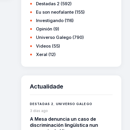
Destadas 2
(592)
Eu son neofalante
(155)
Investigando
(116)
Opinión
(9)
Universo Galego
(790)
Videos
(55)
Xeral
(12)
Actualidade
DESTADAS 2
,
UNIVERSO GALEGO
3 días ago
A Mesa denuncia un caso de
discriminación lingüística nun