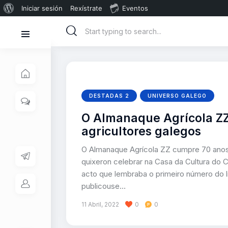
Iniciar sesión
Rexístrate
Eventos
DESTADAS 2
UNIVERSO GALEGO
O Almanaque Agrícola Z
agricultores galegos
O Almanaque Agrícola ZZ cumpre 70 anos a
quixeron celebrar na Casa da Cultura do 
acto que lembraba o primeiro número do l
publicouse…
11 Abril, 2022
0
0