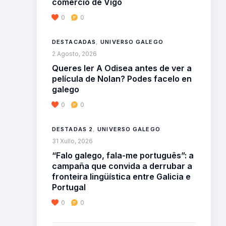
comercio de Vigo
0
0
DESTACADAS
,
UNIVERSO GALEGO
2 Agosto, 2026
Queres ler A Odisea antes de ver a
película de Nolan? Podes facelo en
galego
0
0
DESTADAS 2
,
UNIVERSO GALEGO
31 Xullo, 2026
“Falo galego, fala-me português”: a
campaña que convida a derrubar a
fronteira lingüística entre Galicia e
Portugal
0
0