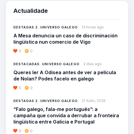
Actualidade
13 horas ago
DESTADAS 2
,
UNIVERSO GALEGO
A Mesa denuncia un caso de discriminación
lingüística nun comercio de Vigo
0
0
3 días ago
DESTACADAS
,
UNIVERSO GALEGO
Queres ler A Odisea antes de ver a película
de Nolan? Podes facelo en galego
0
0
31 Xullo, 2026
DESTADAS 2
,
UNIVERSO GALEGO
“Falo galego, fala-me português”: a
campaña que convida a derrubar a fronteira
lingüística entre Galicia e Portugal
0
0